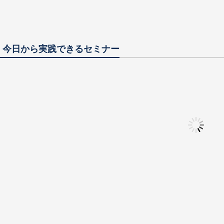
人材をとことん探
所】の真髄に迫る！圧倒的な
消え
ブランディング手法を大公開
を活
やり
会│今日から実践できるセミナー
語りかけなければ
「失うものはできるだけ大き
「バ
」～400名超え
な方がいい」～税理士を卒業
～S
士法人の所長が見
してやっと見つけた、楽しく
税理
と目指すもの～
成長できる本当の生き方～
～
強会】年間スケジュ
【Web勉強会】年間スケジュ
【W
士向け～
ール～社労士向け～
ール
織が理想のプロダ
「巨大司法書士事務所は、ど
「仕