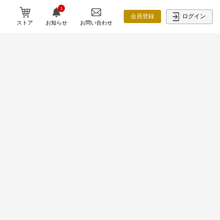
1
ログイン
会員登録
ストア
お知らせ
お問い合わせ
【開催報告】「コネなし金なし知名度
なし」から元勤務社労士が開業3年で売