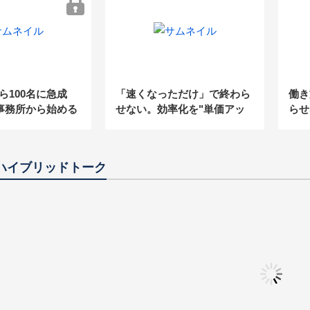
動化
から100名に急成
「速くなっただけ」で終わら
働き
事務所から始める
せない。効率化を"単価アッ
らせ
・定着戦略」
プ・高付加価値化"につなげ
られ
るDXの進め方
ロー
ハイブリッドトーク
」～事務所の成長
【相続・事業承継に強い事務
「自