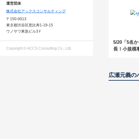
運営団体
株式会社アックスコンサルティング
〒150-0013
東京都渋谷区恵比寿1-19-15
ウノサワ東急ビル3Ｆ
5/20「5名
Copyright © ACCS Consulting Co., Ltd.
長！小規模
採用・教育
広瀬元義の
「無限採用