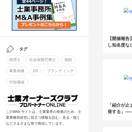
【相続・事
所】の真髄
ブランディ
【開催報告
し知名度な
タグ
労士が開業3
円！～コン
税理士
社会保険労務士
相続
件を発生さ
ン発掘＆関
事業承継
DX
ブランディング
付加価値
「紹介が止
発する」—
このWeb サイトは、士業業界の発展のため、士
業事務所経営に役立つ情報を読む・見る・聴く
依存した税
などさまざまな形で発信しています。
の夏に見直
造”