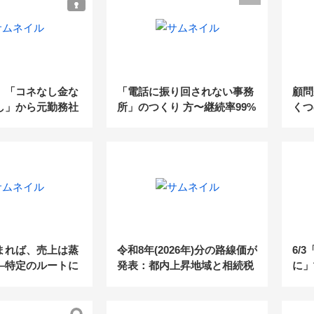
業承継に強い事務
に迫る！圧倒的な
ング手法を大公開
】「コネなし金な
「電話に振り回されない事務
顧問
し」から元勤務社
所」のつくり 方〜継続率99%
くつ
年で売上3,000万
の電話代行fondesk活用法／
か
スタントに紹介案
初月基本料金0円クーポン・
せるためのキーマ
紹介パートナー 制度のご案
係性構築術～
内〜
まれば、売上は蒸
令和8年(2026年)分の路線価が
6/
—特定のルートに
発表：都内上昇地域と相続税
に」
理士事務所が、こ
額の目安を掲載
ジタ
すべき“集客の構
下の
案件