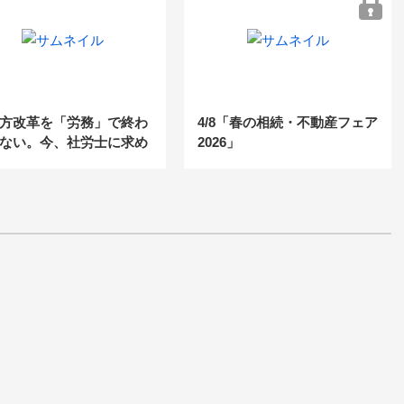
ノウハウ～
方改革を「労務」で終わ
4/8「春の相続・不動産フェア
ない。今、社労士に求め
2026」
る“経営に踏み込む”アプ
チとは？
分の器が広がると、壁が
お客様のニーズに対し、愚直