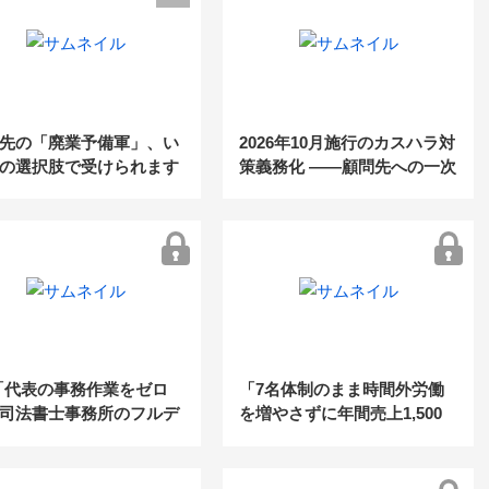
先の「廃業予備軍」、い
2026年10月施行のカスハラ対
の選択肢で受けられます
策義務化 ――顧問先への一次
案内は、もうお済みですか？
3「代表の事務作業をゼロ
「7名体制のまま時間外労働
司法書士事務所のフルデ
を増やさずに年間売上1,500
ル化・AI活用術 ～10名以
万増！2〜10人規模の社労士
事務所に知ってほしい、
事務所の生産性を3倍にする
管理と資料整理の完全自
「5つのDX化ステップ」」