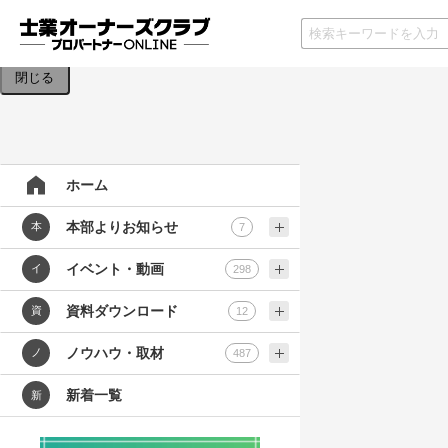
検索条件を入力してください。
閉じる
ホーム
本部よりお知らせ
本
7
イベント・動画
イ
298
資料ダウンロード
資
12
ノウハウ・取材
ノ
487
新着一覧
新
士業業界
テンプレ