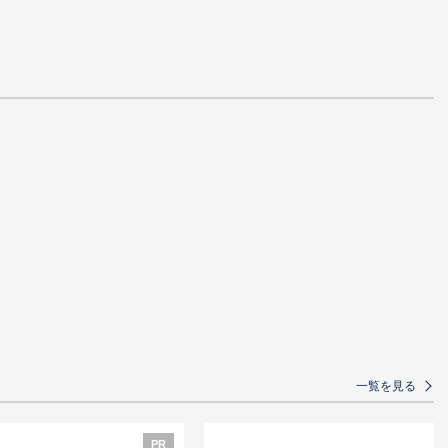
PR
上3,000万円！～コンスタントに紹介案
件を発生させるためのキーマン発掘＆
関係性構築術～
務所」のつ
行fondes
円クーポン・
内〜
業向け 顧問先の採用課題
「自分の器が広がると、壁が
決するための、人事評価
消えていく」～税理士の資格
導入コンサルとは
を活かした、自分がホントに
やりたいこと探し～
一覧を見る
PR