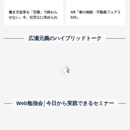
働き方改革を「労務」で終わら
4/8「春の相続・不動産フェア 2
せない。今、社労士に求められ
026」
る“経営に踏み込む”アプローチ
とは？
広瀬元義のハイブリッドトーク
「無限採用」～事務所の成長につながる人材をとことん探し求める～
【相続・事業承継に強い事務所】の真髄に迫る！
「自分の器が広がる
Web勉強会│今日から実践できるセミナー