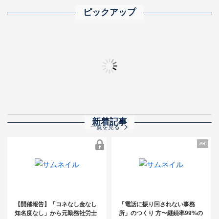
ピックアップ
2025年完全版 士業業界ランキング500 ― トップ事務所の実力と業界動向を
「士業事務所の成功法則」動画まとめ
全士業向け 顧問先
秋の相続交流フェア
新着記事
一覧を見る
PR
【開催報告】「コネなし金なし知名度
なし」から元勤務社労士が開業3年で売
PR
【開催報告】「コネなし金なし
「電話に振り回されない事務
上3,000万円！～コンスタントに紹介案
知名度なし」から元勤務社労士
所」のつくり 方〜継続率99%の
件を発生させるためのキーマン発掘＆