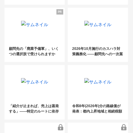
が開業3年で売上3,000万円！～
電話代行fondesk活用法／ 初月
関係性構築術～
コンスタントに紹介案件を発生
基本料金0円クーポン・紹介パ
PR
させるためのキーマン発掘＆関
ートナー 制度のご案内〜
係性構築術～
「電話に振り回されない事務所」のつ
くり 方〜継続率99%の電話代行fondes
顧問先の「廃業予備軍」、いく
2026年10月施行のカスハラ対
つの選択肢で受けられますか
策義務化 ――顧問先への一次案
k活用法／ 初月基本料金0円クーポン・
内は、もうお済みですか？
紹介パートナー 制度のご案内〜
「紹介が止まれば、売上は蒸発
令和8年(2026年)分の路線価が
する」——特定のルートに依存
発表：都内上昇地域と相続税額
した税理士事務所が、この夏に
の目安を掲載
見直すべき“集客の構造”