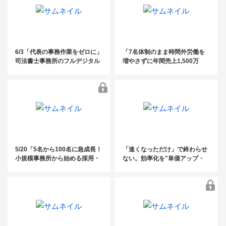
6/3「代表の事務作業をゼロに」
「7名体制のまま時間外労働を
司法書士事務所のフルデジタル
増やさずに年間売上1,500万
化・AI活用術 ～10名以下の事務
増！2〜10人規模の社労士事務
所に知ってほしい、案件管理と
所の生産性を3倍にする「5つの
資料整理の完全自動化ノウハウ
DX化ステップ」」
～
5/20「5名から100名に急成長！
「速くなっただけ」で終わらせ
小規模事務所から始める採用・
ない。効率化を"単価アップ・
教育・定着戦略」
高付加価値化"につなげるDXの
進め方