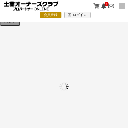
検索条件を入力してください。
1
会員登録
ログイン
閉じる
士業業界ランキング掲載を活かすPR用
テンプレート集【無料ダウンロード】