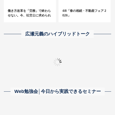
働き方改革を「労務」で終わら
4/8「春の相続・不動産フェア 2
せない。今、社労士に求められ
026」
る“経営に踏み込む”アプローチ
とは？
広瀬元義のハイブリッドトーク
「無限採用」～事務所の成長につながる人材をとことん探し求める～
【相続・事業承継に強い事務所】の真髄に迫る！
「自分の器が広がる
Web勉強会│今日から実践できるセミナー