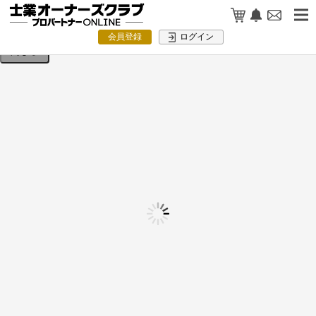
検索条件を入力してください。
会員登録
ログイン
閉じる
士業業界ランキング掲載を活かすPR用
テンプレート集【無料ダウンロード】