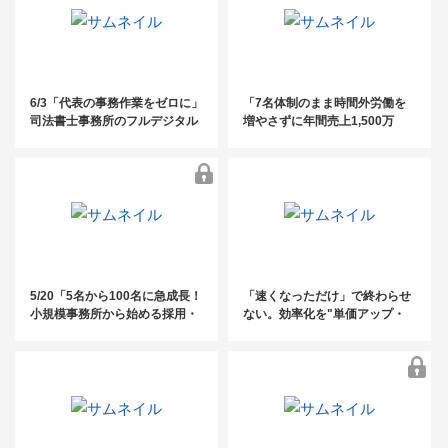
6/3「代表の事務作業をゼロに」
「7名体制のまま時間外労働を
司法書士事務所のフルデジタル
増やさずに年間売上1,500万
化・AI活用術 ～10名以下の事務
増！2〜10人規模の社労士事務
所に知ってほしい、案件管理と
所の生産性を3倍にする「5つの
資料整理の完全自動化ノウハウ
DX化ステップ」」
～
5/20「5名から100名に急成長！
「速くなっただけ」で終わらせ
小規模事務所から始める採用・
ない。効率化を"単価アップ・
教育・定着戦略」
高付加価値化"につなげるDXの
進め方