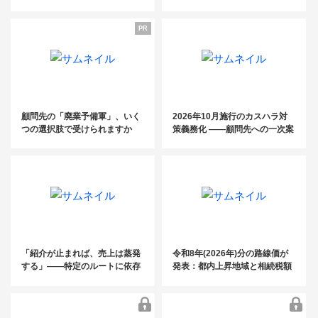
が開業3年で売上3,000万円！～
電話代行fondesk活用法／ 初月
関係性構築術～
コンスタントに紹介案件を発生
基本料金0円クーポン・紹介パ
PR
させるためのキーマン発掘＆関
ートナー 制度のご案内〜
係性構築術～
「電話に振り回されない事務所」のつ
くり 方〜継続率99%の電話代行fondes
顧問先の「廃業予備軍」、いく
2026年10月施行のカスハラ対
つの選択肢で受けられますか
策義務化 ――顧問先への一次案
k活用法／ 初月基本料金0円クーポン・
内は、もうお済みですか？
紹介パートナー 制度のご案内〜
「紹介が止まれば、売上は蒸発
令和8年(2026年)分の路線価が
する」——特定のルートに依存
発表：都内上昇地域と相続税額
した税理士事務所が、この夏に
の目安を掲載
見直すべき“集客の構造”