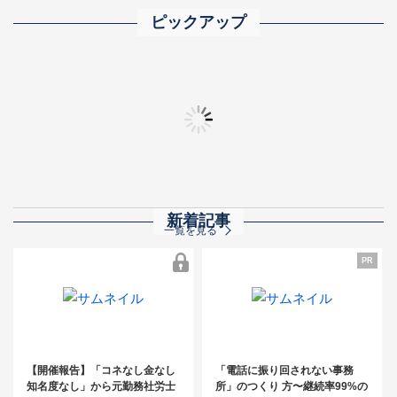
ピックアップ
2025年完全版 士業業界ランキング500 ― トップ事務所の実力と業界動向を
「士業事務所の成功法則」動画まとめ
全士業向け 顧問先
秋の相続交流フェア
新着記事
一覧を見る
PR
【開催報告】「コネなし金なし知名度
なし」から元勤務社労士が開業3年で売
PR
【開催報告】「コネなし金なし
「電話に振り回されない事務
上3,000万円！～コンスタントに紹介案
知名度なし」から元勤務社労士
所」のつくり 方〜継続率99%の
件を発生させるためのキーマン発掘＆