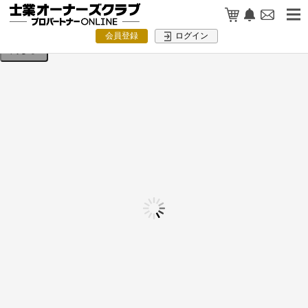
検索条件を入力してください。
会員登録
ログイン
閉じる
士業業界ランキング掲載を活かすPR用
テンプレート集【無料ダウンロード】