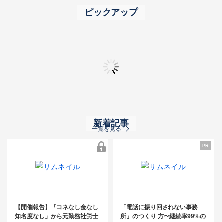
ピックアップ
2025年完全版 士業業界ランキング500 ― トップ事務所の実力と業界動向を
「士業事務所の成功法則」動画まとめ
全士業向け 顧問先
秋の相続交流フェア
新着記事
一覧を見る
PR
【開催報告】「コネなし金なし知名度
なし」から元勤務社労士が開業3年で売
PR
【開催報告】「コネなし金なし
「電話に振り回されない事務
上3,000万円！～コンスタントに紹介案
知名度なし」から元勤務社労士
所」のつくり 方〜継続率99%の
件を発生させるためのキーマン発掘＆