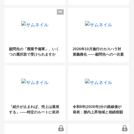
が開業3年で売上3,000万円！～
電話代行fondesk活用法／ 初月
関係性構築術～
コンスタントに紹介案件を発生
基本料金0円クーポン・紹介パ
PR
させるためのキーマン発掘＆関
ートナー 制度のご案内〜
係性構築術～
「電話に振り回されない事務所」のつ
くり 方〜継続率99%の電話代行fondes
顧問先の「廃業予備軍」、いく
2026年10月施行のカスハラ対
つの選択肢で受けられますか
策義務化 ――顧問先への一次案
k活用法／ 初月基本料金0円クーポン・
内は、もうお済みですか？
紹介パートナー 制度のご案内〜
「紹介が止まれば、売上は蒸発
令和8年(2026年)分の路線価が
する」——特定のルートに依存
発表：都内上昇地域と相続税額
した税理士事務所が、この夏に
の目安を掲載
見直すべき“集客の構造”