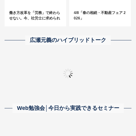
働き方改革を「労務」で終わら
4/8「春の相続・不動産フェア 2
せない。今、社労士に求められ
026」
る“経営に踏み込む”アプローチ
とは？
広瀬元義のハイブリッドトーク
「無限採用」～事務所の成長につながる人材をとことん探し求める～
【相続・事業承継に強い事務所】の真髄に迫る！
「自分の器が広がる
Web勉強会│今日から実践できるセミナー