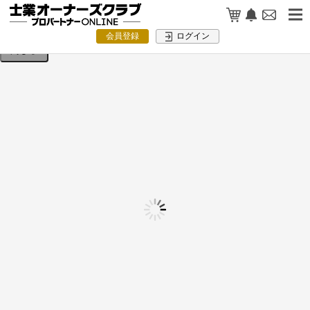
検索条件を入力してください。
会員登録
ログイン
閉じる
士業業界ランキング掲載を活かすPR用
テンプレート集【無料ダウンロード】