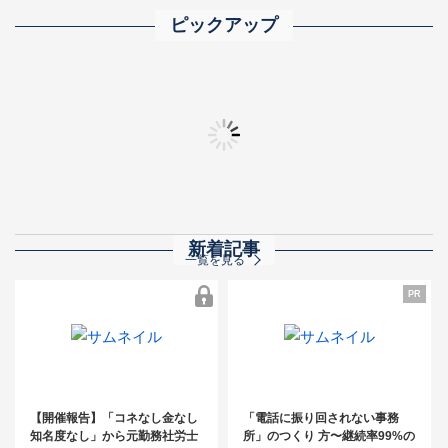
ピックアップ
2025年完全版 士業業界ランキング500 ― トップ事務所の実力と業界動向を
「士業事務所の成功法則」動画まとめ
全士業向け 顧問先
秋の相続交流フェア
新着記事
一覧を見る
PR
【開催報告】「コネなし金なし知名度
なし」から元勤務社労士が開業3年で売
PR
【開催報告】「コネなし金なし
「電話に振り回されない事務
上3,000万円！～コンスタントに紹介案
知名度なし」から元勤務社労士
所」のつくり 方〜継続率99%の
件を発生させるためのキーマン発掘＆