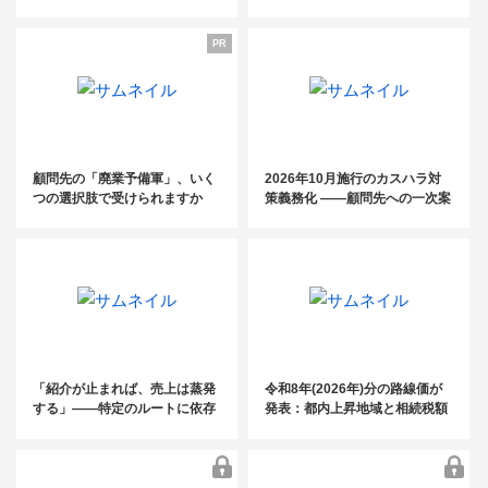
が開業3年で売上3,000万円！～
電話代行fondesk活用法／ 初月
関係性構築術～
コンスタントに紹介案件を発生
基本料金0円クーポン・紹介パ
PR
させるためのキーマン発掘＆関
ートナー 制度のご案内〜
係性構築術～
「電話に振り回されない事務所」のつ
くり 方〜継続率99%の電話代行fondes
顧問先の「廃業予備軍」、いく
2026年10月施行のカスハラ対
つの選択肢で受けられますか
策義務化 ――顧問先への一次案
k活用法／ 初月基本料金0円クーポン・
内は、もうお済みですか？
紹介パートナー 制度のご案内〜
「紹介が止まれば、売上は蒸発
令和8年(2026年)分の路線価が
する」——特定のルートに依存
発表：都内上昇地域と相続税額
した税理士事務所が、この夏に
の目安を掲載
見直すべき“集客の構造”