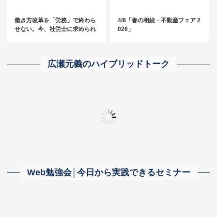
働き方改革を「労務」で終わら
4/8「春の相続・不動産フェア 2
せない。今、社労士に求められ
026」
る“経営に踏み込む”アプローチ
とは？
広瀬元義のハイブリッドトーク
「無限採用」～事務所の成長につながる人材をとことん探し求める～
【相続・事業承継に強い事務所】の真髄に迫る！
「自分の器が広がる
Web勉強会│今日から実践できるセミナー