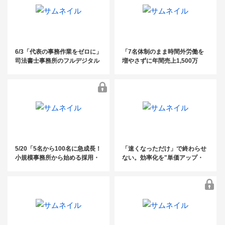
6/3「代表の事務作業をゼロに」
「7名体制のまま時間外労働を
司法書士事務所のフルデジタル
増やさずに年間売上1,500万
化・AI活用術 ～10名以下の事務
増！2〜10人規模の社労士事務
所に知ってほしい、案件管理と
所の生産性を3倍にする「5つの
資料整理の完全自動化ノウハウ
DX化ステップ」」
～
5/20「5名から100名に急成長！
「速くなっただけ」で終わらせ
小規模事務所から始める採用・
ない。効率化を"単価アップ・
教育・定着戦略」
高付加価値化"につなげるDXの
進め方