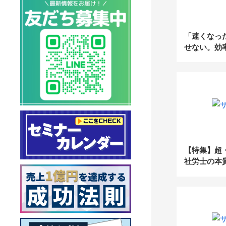
「速くなっ
せない。効
プ・高付加
るDXの進め
【特集】超
社労士の本
へ（前編）