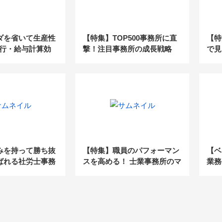
ダを省いて生産性
【特集】TOP500事務所に直
【特
代行・給与計算効
撃！注目事務所の成長戦略
で見
来20
みを持って勝ち抜
【特集】職員のパフォーマン
【ベ
ばれる社労士事務
スを高める！ 士業事務所のマ
業務
かた
ネジメント攻略法
で急