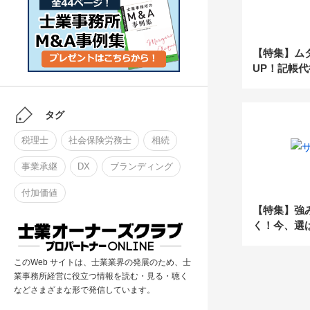
【特集】ム
UP！記帳
率化
タグ
税理士
社会保険労務士
相続
事業承継
DX
ブランディング
付加価値
【特集】強
く！今、選
所のつくり
このWeb サイトは、士業業界の発展のため、士
業事務所経営に役立つ情報を読む・見る・聴く
などさまざまな形で発信しています。