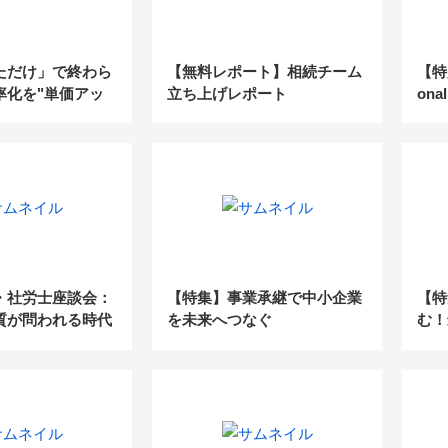
ただけ」で終わら
【無料レポート】相続チーム
【特別
率化を"単価アッ
立ち上げレポート
ona
価値化"につなげ
業と
方
えて
・社労士座談会：
【特集】事業承継で中小企業
【特
質が問われる時代
を未来へつなぐ
む！
意