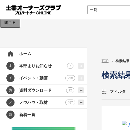
検索条件を入力してください。
閉じる
ホーム
TOP
検索結果
本部よりお知らせ
本
7
検索結
イベント・動画
イ
298
資料ダウンロード
資
12
フィルタ
ノウハウ・取材
ノ
487
新着一覧
新