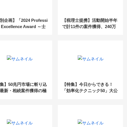
企画】「2024 Professi
【税理士提携】活動開始半年
l Excellence Award ～士
で計11件の案件獲得、240万
して卓越した成果をたた
円の売上達成の事例
～」の表彰者を大公開！
集】50兆円市場に斬り込
【特集】今日からできる！
最新・相続案件獲得の極
「効率化テクニック50」大公
開！