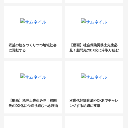
年、士業の大変革 Vol.1
収益の柱をつくりつつ地域社会
【動画】社会保険労務士先生必
に貢献する
見！顧問先のDX化に今取り組む
べき理由
【動画】税理士先生必見！顧問
次世代幹部育成やOKRでチャレ
先のDX化に今取り組むべき理由
ンジする組織に変革