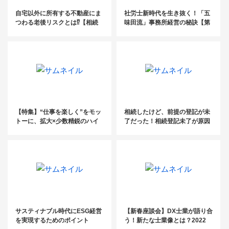
自宅以外に所有する不動産にま
社労士新時代を生き抜く！「五
つわる老後リスクとは⁉【相続
味田流」事務所経営の秘訣【第
とお金のマガジン】
４回】
【特集】“仕事を楽しく”をモッ
相続したけど、前提の登記が未
トーに、拡大×少数精鋭のハイ
了だった！相続登記未了が原因
ブリッド型の成長戦略
で起きた失敗事例
サスティナブル時代にESG経営
【新春座談会】DX士業が語り合
を実現するためのポイント
う！新たな士業像とは？2022