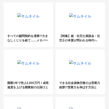
ミナー
「やってはいけないこと」と
は？
すべての顧問契約を清算!?大き
【特集】超・社労士座談会：社
なしくじりを経て……メタバー
労士の本質が問われる時代へ
スで新たな士業像を描く！
（後編）
開業1年で売上2,000万円！成長
できる社会保険労務士は営業力
速度を上げる開業前の仕掛けと
抜群!?営業力を伸ばす方法と
は？
は？