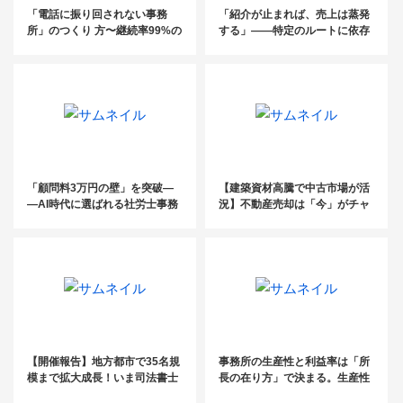
「電話に振り回されない事務
「紹介が止まれば、売上は蒸発
所」のつくり 方〜継続率99%の
する」——特定のルートに依存
電話代行fondesk活用法／ 初月
した税理士事務所が、この夏に
基本料金0円クーポン・紹介パ
見直すべき“集客の構造”
ートナー 制度のご案内〜
「顧問料3万円の壁」を突破―
【建築資材高騰で中古市場が活
―AI時代に選ばれる社労士事務
況】不動産売却は「今」がチャ
所の“新・付加価値”モデル
ンスの理由
【開催報告】地方都市で35名規
事務所の生産性と利益率は「所
模まで拡大成長！いま司法書士
長の在り方」で決まる。生産性
が取り組むべき、葬儀社開拓セ
と利益率向上のために所長が