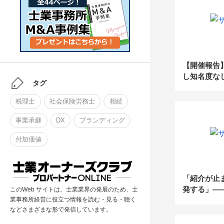
【相続・事
所】の真髄
ブランディ
【開催報告
し知名度な
タグ
労士が開業3
円！～コン
税理士
社会保険労務士
相続
件を発生さ
ン発掘＆関
事業承継
DX
ブランディング
付加価値
「紹介が止
発する」—
このWeb サイトは、士業業界の発展のため、士
業事務所経営に役立つ情報を読む・見る・聴く
依存した税
などさまざまな形で発信しています。
の夏に見直
造”