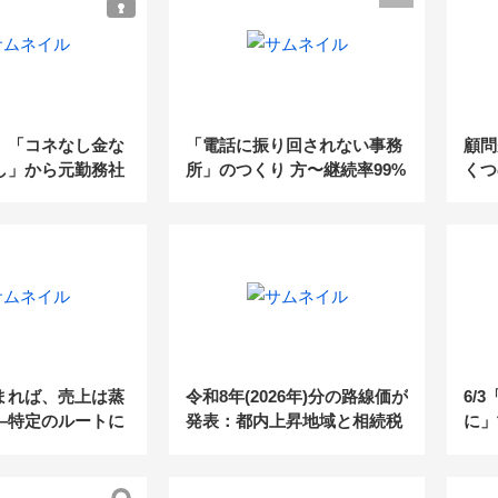
業承継に強い事務
に迫る！圧倒的な
ング手法を大公開
】「コネなし金な
「電話に振り回されない事務
顧問
し」から元勤務社
所」のつくり 方〜継続率99%
くつ
年で売上3,000万
の電話代行fondesk活用法／
か
スタントに紹介案
初月基本料金0円クーポン・
せるためのキーマ
紹介パートナー 制度のご案
係性構築術～
内〜
まれば、売上は蒸
令和8年(2026年)分の路線価が
6/
—特定のルートに
発表：都内上昇地域と相続税
に」
理士事務所が、こ
額の目安を掲載
ジタ
すべき“集客の構
下の
案件