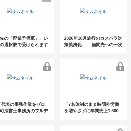
先の「廃業予備軍」、い
2026年10月施行のカスハラ対
の選択肢で受けられます
策義務化 ――顧問先への一次
案内は、もうお済みですか？
3「代表の事務作業をゼロ
「7名体制のまま時間外労働
司法書士事務所のフルデ
を増やさずに年間売上1,500
ル化・AI活用術 ～10名以
万増！2〜10人規模の社労士
事務所に知ってほしい、
事務所の生産性を3倍にする
管理と資料整理の完全自
「5つのDX化ステップ」」