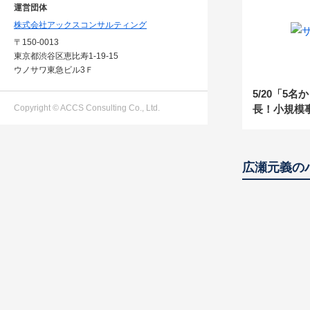
運営団体
株式会社アックスコンサルティング
〒150-0013
東京都渋谷区恵比寿1-19-15
ウノサワ東急ビル3Ｆ
5/20「5名
Copyright © ACCS Consulting Co., Ltd.
長！小規模
採用・教育
広瀬元義の
「無限採用