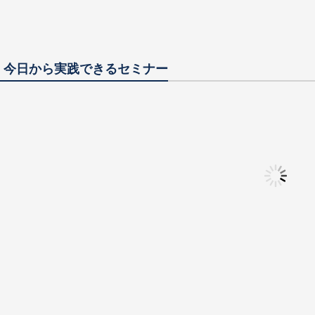
人材をとことん探
所】の真髄に迫る！圧倒的な
消え
ブランディング手法を大公開
を活
やり
会│今日から実践できるセミナー
語りかけなければ
「失うものはできるだけ大き
「バ
」～400名超え
な方がいい」～税理士を卒業
～S
士法人の所長が見
してやっと見つけた、楽しく
税理
と目指すもの～
成長できる本当の生き方～
～
強会】年間スケジュ
【Web勉強会】年間スケジュ
【W
士向け～
ール～社労士向け～
ール
織が理想のプロダ
「巨大司法書士事務所は、ど
「仕