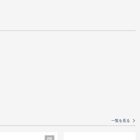
PR
上3,000万円！～コンスタントに紹介案
件を発生させるためのキーマン発掘＆
関係性構築術～
務所」のつ
行fondes
円クーポン・
内〜
業向け 顧問先の採用課題
「自分の器が広がると、壁が
決するための、人事評価
消えていく」～税理士の資格
導入コンサルとは
を活かした、自分がホントに
やりたいこと探し～
一覧を見る
PR