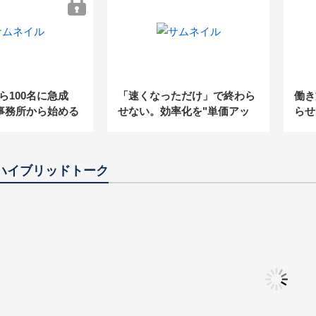
動化
から100名に急成
「速くなっただけ」で終わら
働き
事務所から始める
せない。効率化を"単価アッ
らせ
・定着戦略」
プ・高付加価値化"につなげ
られ
るDXの進め方
ロー
ハイブリッドトーク
」～事務所の成長
【相続・事業承継に強い事務
「自