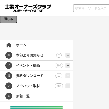
検索条件を入力してください。
閉じる
ホーム
本部よりお知らせ
本
7
イベント・動画
イ
298
資料ダウンロード
資
12
ノウハウ・取材
ノ
487
新着一覧
新
士業業界
テンプレ