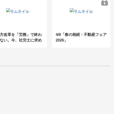
ノウハウ～
方改革を「労務」で終わ
4/8「春の相続・不動産フェア
ない。今、社労士に求め
2026」
る“経営に踏み込む”アプ
チとは？
分の器が広がると、壁が
お客様のニーズに対し、愚直