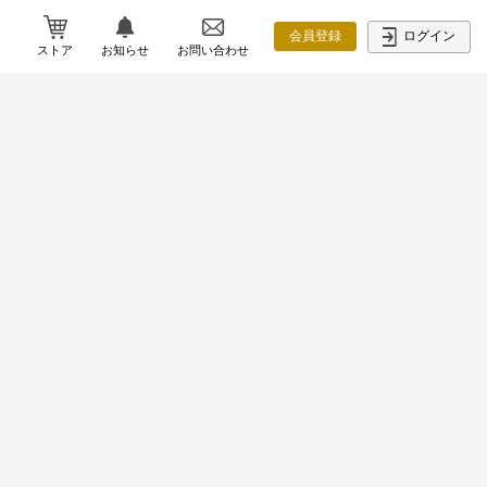
ログイン
会員登録
ストア
お知らせ
お問い合わせ
【開催報告】「コネなし金なし知名度
なし」から元勤務社労士が開業3年で売