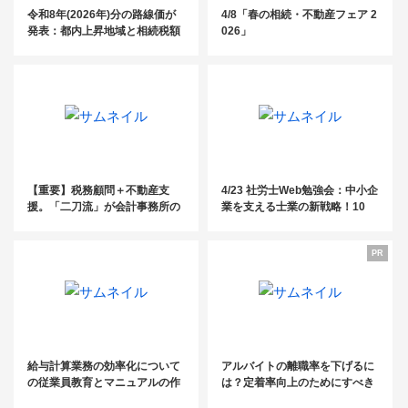
令和8年(2026年)分の路線価が
4/8「春の相続・不動産フェア 2
発表：都内上昇地域と相続税額
026」
の目安を掲載
【重要】税務顧問＋不動産支
4/23 社労士Web勉強会：中小企
援。「二刀流」が会計事務所の
業を支える士業の新戦略！10
収益構造を変える
0〜300名規模の顧客獲得を実現
する提携営業の全貌
PR
給与計算業務の効率化について
アルバイトの離職率を下げるに
の従業員教育とマニュアルの作
は？定着率向上のためにすべき
成方法
5つのポイント