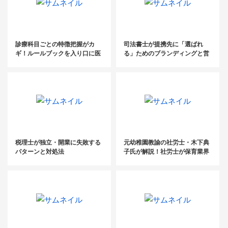
診療科目ごとの特徴把握がカ
司法書士が提携先に「選ばれ
ギ！ルールブックを入り口に医
る」ためのブランディングと営
療業界の人事労務改善をサポー
業戦術【セミナーレポート】
ト
税理士が独立・開業に失敗する
元幼稚園教諭の社労士・木下典
パターンと対処法
子氏が解説！社労士が保育業界
にできること