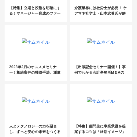
【特集】立場と役割を明確にす
介護業界には社労士が必要！ ケ
る！マネージャー育成のファー
アマネ社労士・山本武尊氏が解
ストステップとは？
説する、社労士が貢献できるこ
と【セミナーレポート】
2023年2月のオススメセミナ
【出版記念セミナー開催！】事
ー！相続案件の獲得手法、測量
例でわかる会計事務所M＆Aの
の基礎知識、離職防止支援ほ
準備と進め方
か、幅広いジャンルのセミナー
を開催！
人とテクノロジーの力を融合
【特集】顧問先に事業承継を提
し、ずっと安心の未来をつくる
案するコツは「終活イメージ」