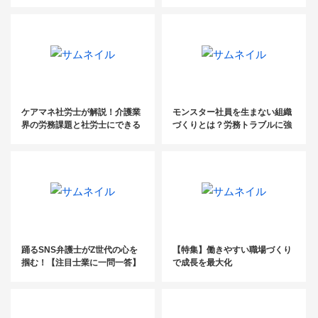
【イベントレポート】
の払拭
ケアマネ社労士が解説！介護業
モンスター社員を生まない組織
界の労務課題と社労士にできる
づくりとは？労務トラブルに強
こと
い弁護士が解説！【セミナーレ
ポート】
踊るSNS弁護士がZ世代の心を
【特集】働きやすい職場づくり
掴む！【注目士業に一問一答】
で成長を最大化