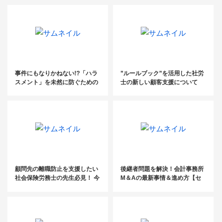
事件にもなりかねない!?「ハラ
”ルールブック”を活用した社労
スメント」を未然に防ぐための
士の新しい顧客支援について
対策講座
顧問先の離職防止を支援したい
後継者問題を解決！会計事務所
社会保険労務士の先生必見！ 今
M＆Aの最新事情＆進め方【セ
顧問先に提案すべき社員定着率
ミナーレポート】
UPのための『ルールブック』と
は？