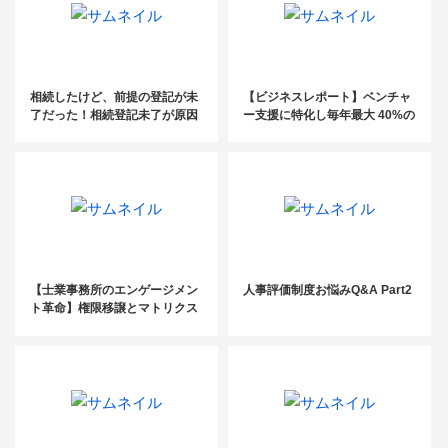
相続したけど、前提の登記が未
【ビジネスレポート】ベンチャ
了だった！相続登記未了が原因
ー支援に特化し毎年最大 40%の
で起きた失敗事例
増収を実現／ベンチャーパート
ナーズ社会保険労務士法人 須田
修巳氏
【士業事務所のエンゲージメン
人事評価制度お悩みQ&A Part2
ト革命】権限移譲とマトリクス
組織で“所長のいらない事務
所”に変革