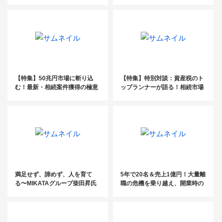
（前編）
ゼロから大逆転した税理士の成
長の軌跡【税理士法人エール】
【特集】50兆円市場に斬り込
【特集】特別対談：資産税のト
む！最新・相続案件獲得の極意
ップランナーが語る！相続市場
のこれから（後編）
満足せず、諦めず、人を育て
5年で20名＆売上1億円！大量離
る〜MIKATAグループ柴田昇氏
職の危機を乗り越え、開業時の
の経営哲学〜
目標を達成！【成長の軌跡／社
会保険労務士法人An-field】