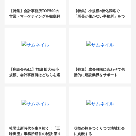
【特集】会計事務所TOP500の
【特集】小規模×特化戦略で
営業・マーケティングを徹底解
「所長が働かない事務所」をつ
剖_後編
くる
【座談会Vol.1】前編 拡大vs小
【特集】成長段階に合わせて包
規模、会計事務所はどちらを選
括的に建設業界をサポート
ぶべきか？
社労士新時代を生き抜く！「五
収益の柱をつくりつつ地域社会
味田流」事務所経営の秘訣 第１
に貢献する