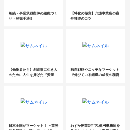
相続・事業承継案件の組織づく
【特化の極意】介護事業所の案
り・発掘手法!!
件獲得のコツ
【先駆者たち】創造欲に生き人
独自戦略やニッチなマーケット
のために人生を捧げた『資産
で伸びている組織の成長の秘密
税』の先駆者
を探る！ 「時代を読む」Vol .10
家樹株式会社
日本全国がマーケット！ ～業務
わずか開業3年で1億円事務所を