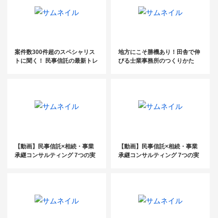
案件数300件超のスペシャリス
地方にこそ勝機あり！田舎で伸
トに聞く！ 民事信託の最新トレ
びる士業事務所のつくりかた
ンド
【動画】民事信託×相続・事業
【動画】民事信託×相続・事業
承継コンサルティング 7つの実
承継コンサルティング 7つの実
践例公開セミナー（前編）
践例公開セミナー（後編）