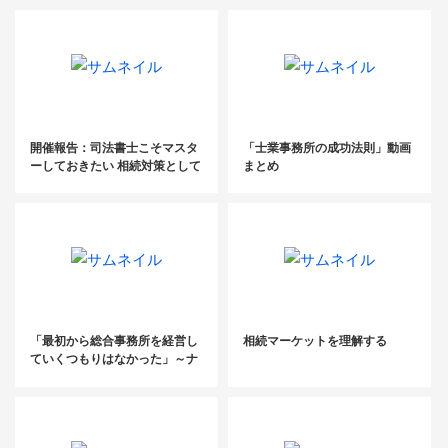
ミナー
き、葬儀社開拓セミナー
開催報告：司法書士こそマスタ
「士業事務所の成功法則」動画
ーしておきたい 相続対策として
まとめ
の「保険提案」 （2024.7.19）
「最初から総合事務所を経営し
相続マーケットを理解する
ていくつもりはなかった」～ナ
イトマーケットに特化した200
名規模の巨大税理士法人代表に
聞く成功の軌跡～