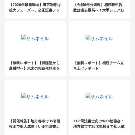
【2026年最新動向】遺言利用は
【令和6年分速報】相続税申告
拡大フェーズへ。公正証書デジ
数は過去最高へ！大手シェアわ
タル化がもたらす「実務革新」
ずか4％の「未開拓市場」を攻
と増える遺言 × 増える「不動産
略する受任戦略
問題」
【無料レポート】【狩猟型から
【無料レポート】相続チーム立
農耕型へ】未来の相続依頼者を
ち上げレポート
囲い込む方法
【開催報告】地方都市で35名規
11/6司法書士向けWeb勉強会：
模まで拡大成長！いま司法書士
地方都市で35名規模まで拡大成
が取り組むべき、葬儀社開拓セ
長！いま司法書士が取り組むべ