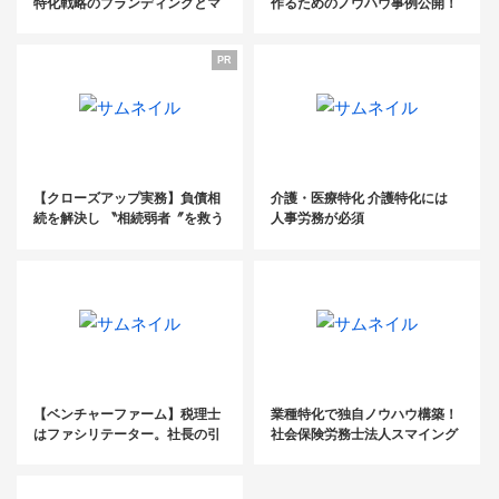
特化戦略のブランディングとマ
作るためのノウハウ事例公開！
ーケティング～
【後編】
PR
【クローズアップ実務】負債相
介護・医療特化 介護特化には
続を解決し 〝相続弱者〞を救う
人事労務が必須
【ベンチャーファーム】税理士
業種特化で独自ノウハウ構築！
はファシリテーター。社長の引
社会保険労務士法人スマイング
き出しを開けて未来をつくる
成澤紀美氏