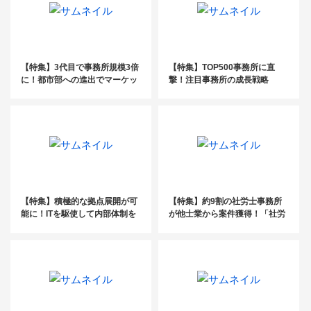
【特集】3代目で事務所規模3倍
【特集】TOP500事務所に直
に！都市部への進出でマーケッ
撃！注目事務所の成長戦略
トを拡大
【特集】積極的な拠点展開が可
【特集】約9割の社労士事務所
能に！ITを駆使して内部体制を
が他士業から案件獲得！「社労
強化
士の現状と未来〜営業・マーケ
ティング編〜」