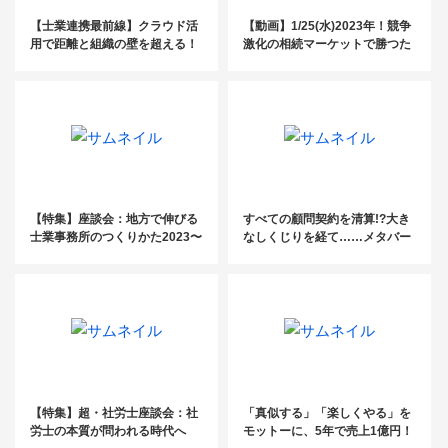
【士業連携最前線】クラウド活
【動画】1/25(水)2023年！競争
用で距離と組織の壁を超える！
激化の相続マーケットで勝つた
めの成長戦略大公開！
【特集】座談会：地方で伸びる
すべての顧問契約を清算!?大き
士業事務所のつくりかた2023〜
なしくじりを経て……メタバー
後編〜
スで新たな士業像を描く！
【特集】超・社労士座談会：社
「真似する」「楽しくやる」を
労士の本質が問われる時代へ
モットーに、5年で売上1億円！