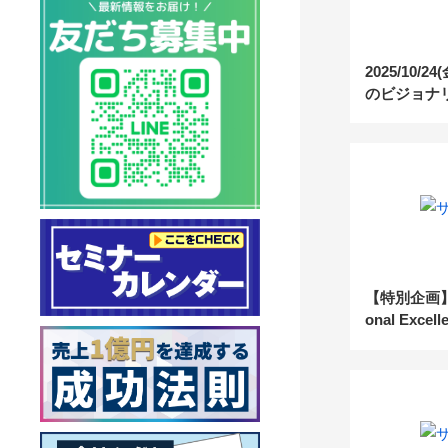
2025/10/
のビジョナリ
–新しい時代
【特別企画】「2
onal Excel
業として卓
えて～」の