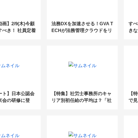
画】2/9(木)今顧
法務DXを加速させる！GVA T
すべ
すべき！ 社員定着
ECHが法務管理クラウドをリ
きな
めの『ルールブッ
リース【トレンドPICKUP_2
バー
023年2月】
く！
ート】日本公認会
【特集】社労士事務所のキャ
【特
京会の研修に登
リア別初任給の平均は？「社
で見
所TOP500から
労士の現状と未来〜組織づく
来20
向と成長戦略とは
り編〜」