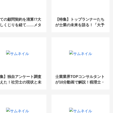
ての顧問契約を清算!?大
【特集】トップランナーたち
しくじりを経て……メタ
が士業の未来を語る！「大予
スで新たな士業像を描
測！士業業界2023」前編
集】独自アンケート調査
士業業界TOPコンサルタント
えた！社労士の現状と未
が10分動画で解説！税理士・
22
社労士「ここがわかった！」