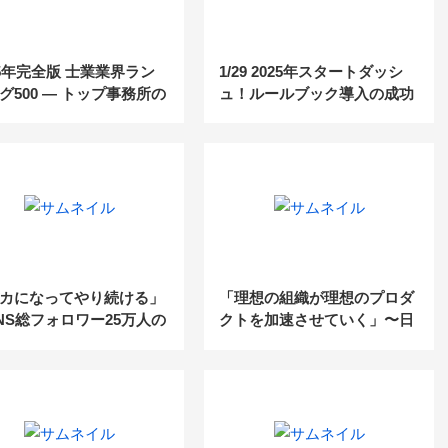
25年完全版 士業業界ラン
1/29 2025年スタートダッシ
グ500 ― トップ事務所の
ュ！ルールブック導入の成功
と業界動向を徹底分析！
事例と実践ノウハウ
カになってやり続ける」
「理想の組織が理想のプロダ
NS総フォロワー25万人の
クトを加速させていく」〜日
士が伝える成功の方程式
本一の合格率を達成した資格
スクール代表が大切にする経
営的視点とは～