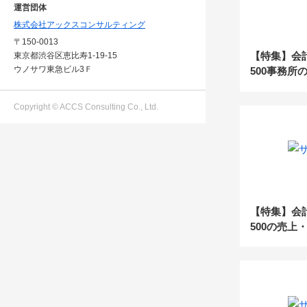
運営団体
株式会社アックスコンサルティング
〒150-0013
【特集】会
東京都渋谷区恵比寿1-19-15
ウノサワ東急ビル3Ｆ
500事務所
底解剖！_
Copyright © ACCS Consulting Co., Ltd.
【特集】会
500の売上
剖！_前編