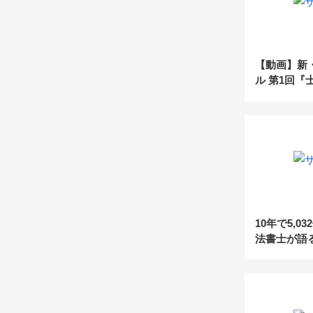
【動画】新
ル 第1回『
ジョブディ
必要なのか
10年で5,0
法書士が語
理に参入す