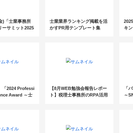
24(金)「士業事務所
士業業界ランキング掲載を活
20
ーサミット2025
かすPR用テンプレート集
キン
のAI活用術–」
【無料ダウンロード】
実力
024 Professi
【8月WEB勉強会報告レポー
「バ
lence Award ～士
ト】税理士事務所のRPA活用
～S
越した成果をたた
術
税理
表彰者を大公開！
～