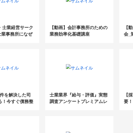
・士業経営サーク
【動画】会計事務所のための
【動
士業事務所になぜ
業務効率化基礎講座
会_
スクリプションが
』
32件を解決した司
士業業界『給与・評価』実態
【採
る！今すぐ債務整
調査アンケートプレミアムレ
要！
るべき理由
ポート2020
ル