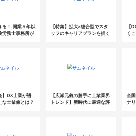
きる！ 開業５年以
【特集】拡大×総合型でスタ
【D
険労務士事務所が
ッフのキャリアプランを描く
くこ
べきマーケティン
価値
則【セミナーレポ
る
会】DX士業が語
【広瀬元義の勝手に士業業界
全国
たな士業像とは？
トレンド】新時代に最適な評
ナリ
業の大変革 Vol.1
価方法のカギは職責・職務を
ート
明確にすること