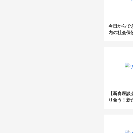
今日からで
内の社会保
知っておく
グの原理原
ート】
【新春座談
り合う！新
2022年、士