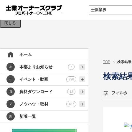
検索条件を入力してください。
閉じる
ホーム
TOP
検索結果
本部よりお知らせ
本
7
検索結
イベント・動画
イ
298
資料ダウンロード
資
12
フィルタ
ノウハウ・取材
ノ
487
新着一覧
新