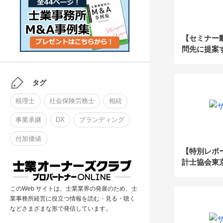
【セミナー動
問先に提案
率UPのた
ク』とは？
タグ
税理士
社会保険労務士
相続
事業承継
DX
ブランディング
付加価値
【特別レポ
計士協会東
壇！会計事務
見る最新動
このWeb サイトは、士業業界の発展のため、士
業事務所経営に役立つ情報を読む・見る・聴く
などさまざまな形で発信しています。