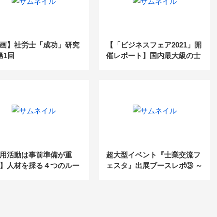
画】社労士「成功」研究
【「ビジネスフェア2021」開
第1回
催レポート】国内最大級の士
業事務所向けイベントが今年
も開催されました！
用活動は事前準備が重
超大型イベント『士業交流フ
】人材を採る４つのルー
ェスタ』出展ブースレポ③ ～
FinTech/SaaS企業で国内初の
上場を果した株式会社マネー
フォワード～