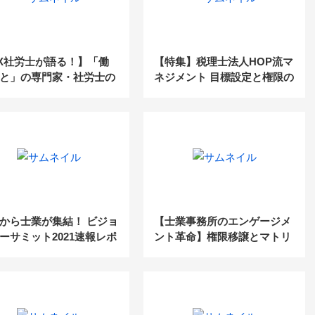
X社労士が語る！】「働
【特集】税理士法人HOP流マ
と」の専門家・社労士の
ネジメント 目標設定と権限の
は、IT活用でさらに高ま
明確化、ルール整備で部下の
成長を支援
から士業が集結！ ビジョ
【士業事務所のエンゲージメ
ーサミット2021速報レポ
ント革命】権限移譲とマトリ
クス組織で“所長のいらない
事務所”に変革