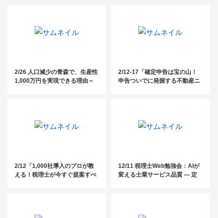
契約率9割以上を実現する実践
産価値向上術 ～税理士がおさえ
ノウハウ〜」
ておくべき不動産弁護実務のポ
イント～』
2/26 人口減少の青森で、生産性
2/12-17「確定申告は宝の山！
1,000万円を実現できる理由～
申告ついでに発掘する不動産ニ
社労士の在り方から考える商品
ーズ（全3回）」
設計と値上げ交渉～
2/12「1,000社導入のプロが教
12/11 税理士Web勉強会：AIが
える！税理士が今すぐ提案すべ
変える士業サービス品質 ― 定
き企業型DC活用セミナー」
型業務から付加価値業務へのシ
フト