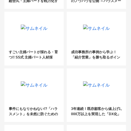
総合式・主婦パートを戦力化す
のノウハウを公開 ～ハウスメー
る仕組みとは？
カー提携を円滑に進める手法～
すごい主婦パートが採れる・育
成功事務所の事例から学ぶ！
つ!! SS式 主婦パート人材採
「紹介営業」を勝ち取るポイン
用・育成の仕組み
ト＆業務効率化のコツ
事件にもなりかねない!?「ハラ
3年連続！既存顧客から値上げ1,
スメント」を未然に防ぐための
000万以上を実現した「DX化」
対策講座
「完全ペーパーレス」事務所の
『業務管理体制』大公開！