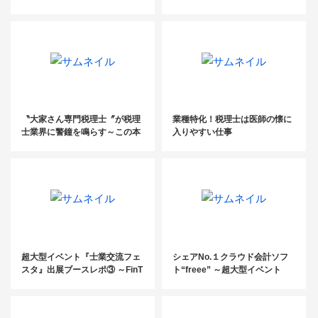
と〜
〝大家さん専門税理士〞が税理
業種特化！税理士は医師の懐に
士業界に警鐘を鳴らす～この本
入りやすい仕事
に学ぶ～
超大型イベント『士業交流フェ
シェアNo.１クラウド会計ソフ
スタ』出展ブースレポ③ ～FinT
ト“freee” ～超大型イベント
ech/SaaS企業で国内初の上場
『士業交流フェスタ』出展ブー
を果した株式会社マネーフォワ
スレポ①～
ード～