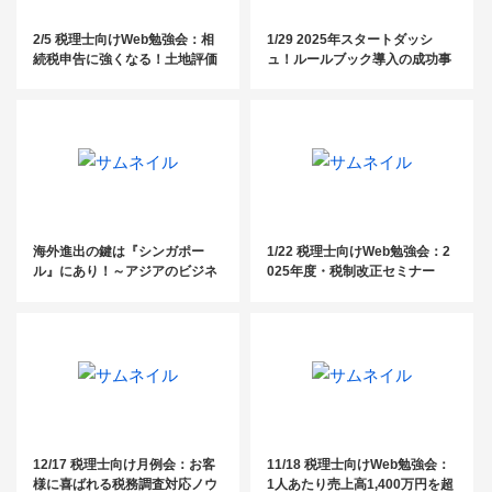
2/5 税理士向けWeb勉強会：相
1/29 2025年スタートダッシ
続税申告に強くなる！土地評価
ュ！ルールブック導入の成功事
「生」実例から学ぶ減額要因の
例と実践ノウハウ
見つけ方
海外進出の鍵は『シンガポー
1/22 税理士向けWeb勉強会：2
ル』にあり！～アジアのビジネ
025年度・税制改正セミナー
スハブを徹底解説～
12/17 税理士向け月例会：お客
11/18 税理士向けWeb勉強会：
様に喜ばれる税務調査対応ノウ
1人あたり売上高1,400万円を超