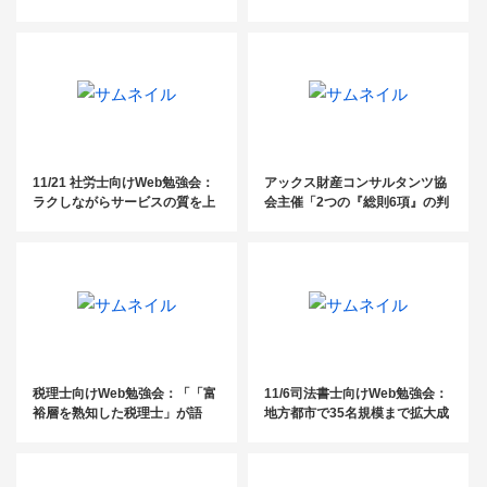
ハウと集客術
える！ 阿比留式・超生産性型の
組織経営のすすめ
11/21 社労士向けWeb勉強会：
アックス財産コンサルタンツ協
ラクしながらサービスの質を上
会主催「2つの『総則6項』の判
げ顧客に喜ばれる社労士事務所
決から、相続・贈与対策の実務
のポジショニング戦略
的留意点を探る」
税理士向けWeb勉強会：「「富
11/6司法書士向けWeb勉強会：
裕層を熟知した税理士」が語
地方都市で35名規模まで拡大成
る！顧問先の資産を守る税金対
長！いま司法書士が取り組むべ
策・資産運用術徹底解説」
き、葬儀社開拓セミナー