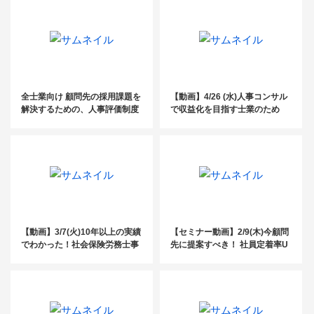
全士業向け 顧問先の採用課題を
【動画】4/26 (水)人事コンサル
解決するための、人事評価制度
で収益化を目指す士業のため
導入コンサルとは
の、営業・マーケティング戦略
セミナー
【動画】3/7(火)10年以上の実績
【セミナー動画】2/9(木)今顧問
でわかった！社会保険労務士事
先に提案すべき！ 社員定着率U
務所を成長させる『給与計算』
Pのための『ルールブック』と
とは～経営戦略編～
は？