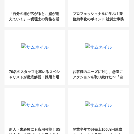
「自分の器が広がると、壁が消
プロフェッショナルに学ぶ！業
えていく」～税理士の資格を活
務効率化のポイント 社労士事務
かした、自分がホントにやりた
所の生産性アップ実践手法勉強
いこと探し～
会
70名のスタッフを率いるスペシ
お客様のニーズに対し、愚直に
ャリストが徹底解説！採用市場
アクションを取り続けた〜『自
の現状と組織拡大のセオリー
利利他』の「利」は利益にあら
ず～
新人・未経験にも応用可能！SS
開業半年で月売上100万円達成