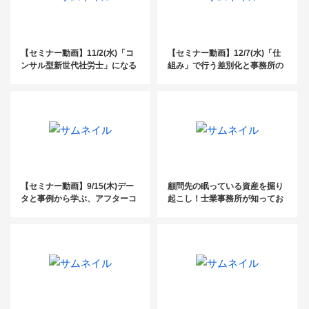
【セミナー動画】11/2(水)「コ
【セミナー動画】12/7(水)「仕
ンサル型新世代社労士」になる
組み」で行う差別化と事務所の
ための3つのメソッド
基盤構築～士業事務所のための
交流会2022in東京～
【セミナー動画】9/15(木)デー
顧問先の眠っている資産を掘り
タと事例から学ぶ、アフターコ
起こし！士業事務所が知ってお
ロナの経営戦略
くべき空き家ビジネスと問題解
決事例