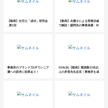
【動画】社労士「成功」研究会
【動画】弁護士による実務目線
_第1回
で解説！顧問先の事業承継・M
&Aを進める前に知っておきた
い”買い側の視点の実務”を大公
開！
事務所のブランド力UPでシニア
5/26(水)【動画】職員数10名以
層への訴求に効果あり！
上の所長先生必見！事務所を成
長させる経営術大公開セミナ
ー：第1部 五味田匡功先生