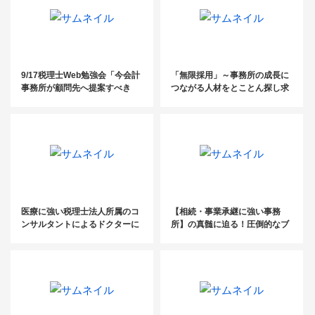
9/17税理士Web勉強会「今会計
「無限採用」～事務所の成長に
事務所が顧問先へ提案すべき
つながる人材をとことん探し求
『企業版ふるさと納税』活用事
める～
例大公開」
医療に強い税理士法人所属のコ
【相続・事業承継に強い事務
ンサルタントによるドクターに
所】の真髄に迫る！圧倒的なブ
選ばれるための「差別化戦略」
ランディング手法を大公開