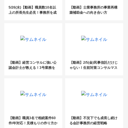
5/26(水)【動画】職員数10名以
【動画】士業事務所の事業再構
上の所長先生必見！事務所を成
築補助金への向き合い方
長させる経営術大公開セミナ
ー：第2部 柴垣和也先生
【動画】経営コンサルに強い公
【動画】2/5(金)民事信託だけじ
認会計士が教える！3号業務を
ゃない！生前対策コンサルマス
成功させるために社会保険労務
ター講座
士が身につけるべき経営コンサ
ルの基礎セミナー
【動画】職員3名で相続案件60
【動画】不況下でも成長し続け
件/年対応！見積もりの作り方か
る会計事務所の経営戦略