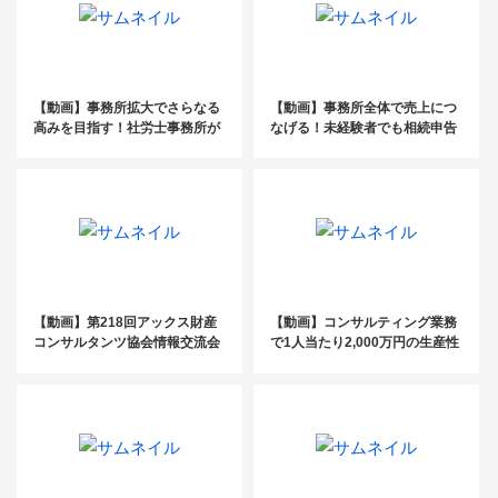
【動画】事務所拡大でさらなる
【動画】事務所全体で売上につ
高みを目指す！社労士事務所が
なげる！未経験者でも相続申告
知っておきたい成長戦略2021！
作成業務を円滑に進める手法大
公開セミナー
【動画】第218回アックス財産
【動画】コンサルティング業務
コンサルタンツ協会情報交流会
で1人当たり2,000万円の生産性
更正をされない相続税申告とは
を達成するための組織づくりと
ビジネスモデルとは？