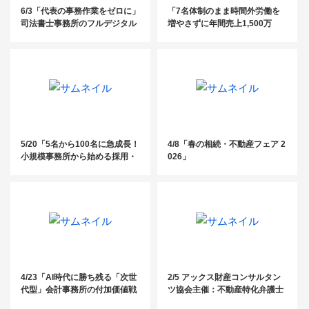
6/3「代表の事務作業をゼロに」
「7名体制のまま時間外労働を
司法書士事務所のフルデジタル
増やさずに年間売上1,500万
化・AI活用術 ～10名以下の事務
増！2〜10人規模の社労士事務
所に知ってほしい、案件管理と
所の生産性を3倍にする「5つの
資料整理の完全自動化ノウハウ
DX化ステップ」」
～
5/20「5名から100名に急成長！
4/8「春の相続・不動産フェア 2
小規模事務所から始める採用・
026」
教育・定着戦略」
4/23「AI時代に勝ち残る「次世
2/5 アックス財産コンサルタン
代型」会計事務所の付加価値戦
ツ協会主催：不動産特化弁護士
略 〜税務顧問年間報酬100万、
が語る『強制執行を回避した資