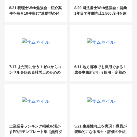
8/21 税理士Web勉強会：紹介案
8/20 司法書士Web勉強会：開業
件を毎月10件生む”連動型の経
1年目で年間売上1,500万円を達
営システム”全貌大公開！
成した司法書士が語る！ ～難し
いことは一切なし再現性100％
の活動事例大公開～
7/17 まだ間に合う！ゼロからコ
6/11 地方都市でも採用できる！
ンサルを始める社労士のための
成長事務所が行う採用・定着の
3ステップセミナー
意外な取り組みセミナー
士業業界ランキング掲載を活か
5/21 生産性向上を実現！職員が
すPR用テンプレート集【無料ダ
能動的になる風土・評価の仕組