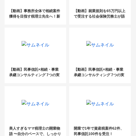
【動画】事務所全体で相続案件
【動画】就業規則を65万円以上
獲得を目指す税理士先生へ！新
で受注する社会保険労務士が語
時代を生き抜くための資産税チ
る！ ここでしか聞けない高単価
ーム立ち上げ手法公開セミナー
労務コンサル案件受注セミナー
【動画】民事信託×相続・事業
【動画】民事信託×相続・事業
承継コンサルティング 7つの実
承継コンサルティング 7つの実
践例公開セミナー（前編）
践例公開セミナー（後編）
美人すぎるママ税理士の開業物
開業で1年で資産税案件62件、
語 〜自分のペースで、しっかり
民事信託100件を受注！