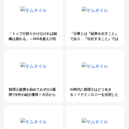
「トップが語りかけなければ組
「仕事とは『結果を出すこと』
織は崩れる」～400名超えの巨
であり、『出社すること』では
大税理士法人の所長が見てきた
ない！」〜プラスが生まれにく
ものと目指すもの～
い「テレワーク」でどう成果を
出す？～
税理士提携を始めてわずか1週
AI時代に税理士はどう生き
間で8件の紹介獲得！今日から
る！？テクノロジーを活用した
活用できる5つのヒアリングポ
税務サービスの未来
イント