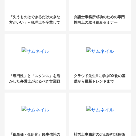
「失うものはできるだけ大きな
弁護士事務所成功のための専門
方がいい」～税理士を卒業して
性向上の取り組みセミナー
やっと見つけた、楽しく成長で
きる本当の生き方～
「専門性」と「スタンス」を活
クラウド先生®に学ぶDX化の基
かした弁護士がとるべき営業戦
礎から最新トレンドまで
略
「低単価・仕組化」民事信託の
社労士事務所のchatGPT活用術