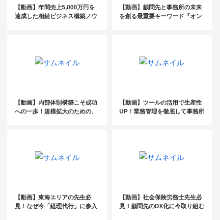
【動画】年間売上5,000万円を
【動画】顧問先と事務所の未来
達成した相続ビジネス構築ノウ
を創る最重要キーワード『オン
ハウ！
ボーディング』2021
【動画】内部体制構築こそ成功
【動画】ツールの活用で生産性
への一歩！規模拡大のための、
UP！業務管理を徹底して事務所
採用・育成・組織作りの秘訣と
経営に生かすコツを公開
は
【動画】東海エリアの先生必
【動画】社会保険労務士先生必
見！なぜ今「経理代行」に参入
見！顧問先のDX化に今取り組む
すべきなのか？税理士向け経理
べき理由