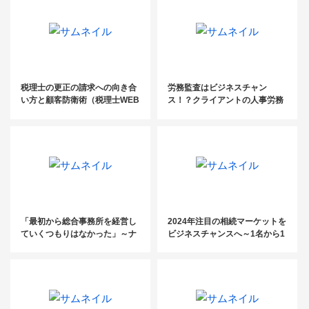
税理士の更正の請求への向き合
労務監査はビジネスチャン
い方と顧客防衛術（税理士WEB
ス！？クライアントの人事労務
勉強会）
課題を解決して高収益化を実現
するビジネスモデル大公開！
（社労士WEB勉強会）
「最初から総合事務所を経営し
2024年注目の相続マーケットを
ていくつもりはなかった」～ナ
ビジネスチャンスへ～1名から1
イトマーケットに特化した200
00名まで 事務所規模別の相続案
名規模の巨大税理士法人代表に
件獲得事例を大公開～
聞く成功の軌跡～