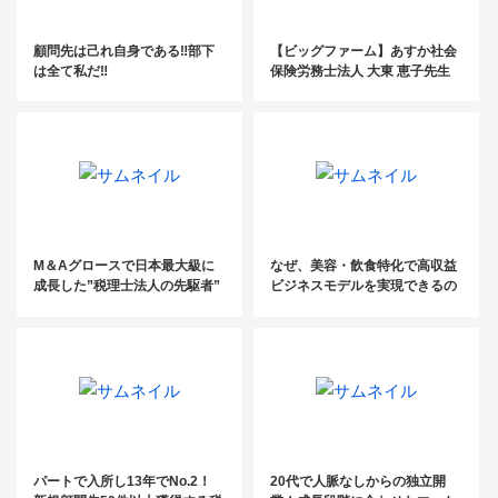
顧問先は己れ自身である‼︎部下
【ビッグファーム】あすか社会
は全て私だ‼︎
保険労務士法人 大東 恵子先生
編
M＆Aグロースで日本最大級に
なぜ、美容・飲食特化で高収益
成長した”税理士法人の先駆者”
ビジネスモデルを実現できるの
か？
パートで入所し13年でNo.2！
20代で人脈なしからの独立開