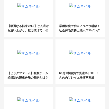
【華麗なる転身Vol.2】どん底か
業種特化で独自ノウハウ構築！
ら這い上がり、駆け抜けて、そ
社会保険労務士法人スマイング
して見つけた デュアルキャリ
成澤紀美氏
ア！〜プロ野球選手から公認会
計士へ〜
【ビッグファーム】複数チーム
60分1本勝負で受注率日本一！
担当制の製販分離の秘訣とは？
丸の内ソレイユ法律事務所
新規獲得件数200％を実現した
アイクス税理士法人