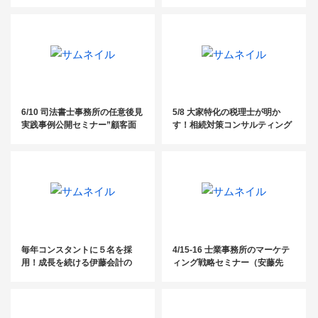
ウンロード】
づくりセミナー
6/10 司法書士事務所の任意後見
5/8 大家特化の税理士が明か
実践事例公開セミナー”顧客面
す！相続対策コンサルティング
談～実務編”
の手法と大家獲得マーケティン
グの方法とは？セミナー
毎年コンスタントに５名を採
4/15-16 士業事務所のマーケテ
用！成長を続ける伊藤会計の
ィング戦略セミナー（安藤先
「採用戦略」
生）