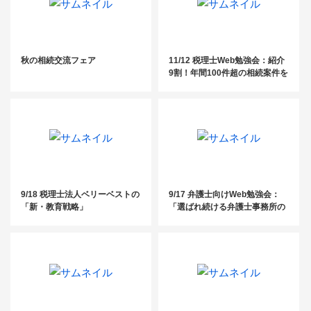
秋の相続交流フェア
11/12 税理士Web勉強会：紹介
9割！年間100件超の相続案件を
獲得！相続業務で安定収益を得
るためのマーケティング戦略と
業務効率化の実践法
9/18 税理士法人ベリーベストの
9/17 弁護士向けWeb勉強会：
「新・教育戦略」
「選ばれ続ける弁護士事務所の
秘密」〜スタッフ・仕組み・文
化で実現する持続的成長と
は？〜