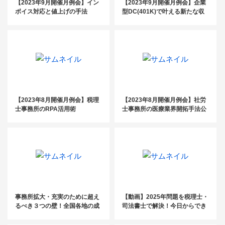
【2023年9月開催月例会】イン
【2023年9月開催月例会】企業
ボイス対応と値上げの手法
型DC(401K)で叶える新たな収
益の柱づくり
【2023年8月開催月例会】税理
【2023年8月開催月例会】社労
士事務所のRPA活用術
士事務所の医療業界開拓手法公
開セミナー
事務所拡大・充実のために超え
【動画】2025年問題を税理士・
るべき３つの壁！全国各地の成
司法書士で解決！今日からでき
功事務所が語る成功戦略in東京
るマーケティングセミナー！in
東京