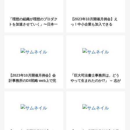
「理想の組織が理想のプロダク
【2023年10月開催月例会】え
トを加速させていく」〜日本一
っ！中小企業も加入できる
の合格率を達成した資格スクー
の！？大注目の総合型確定給付
ル代表が大切にする経営的視点
企業年金（DB）制度とは
とは～
【2023年10月開催月例会】会
「巨大司法書士事務所は、どう
計事務所のDX戦略 web上で完
やって生まれたのか!?」 ～ 志が
結させるオンライン税務顧問サ
あると、みんなはついてくる ～
ービスとは