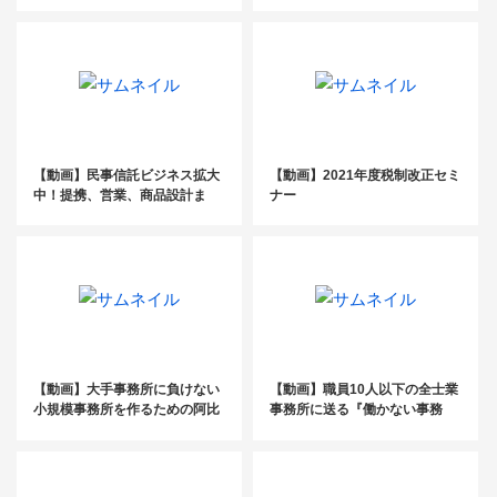
ら、評価、管理手法についてお
答えします！
【動画】民事信託ビジネス拡大
【動画】2021年度税制改正セミ
中！提携、営業、商品設計ま
ナー
で、そのノウハウを公開！
【動画】大手事務所に負けない
【動画】職員10人以下の全士業
小規模事務所を作るための阿比
事務所に送る『働かない事務
留式・超生産性型の組織経営の
所』の作り方
すすめ