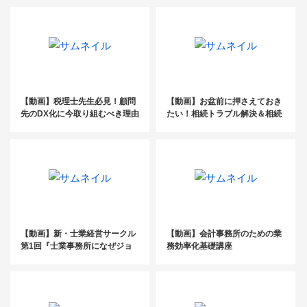
代行獲得セミナー
【動画】税理士先生必見！顧問
【動画】お盆前に押さえておき
先のDX化に今取り組むべき理由
たい！相続トラブル解決＆相続
案件獲得セミナー
【動画】新・士業経営サークル
【動画】会計事務所のための業
第1回『士業事務所になぜジョ
務効率化基礎講座
ブディスクリプションが必要な
のか』