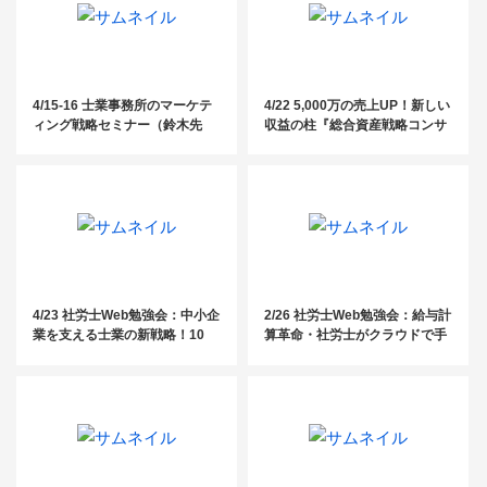
4/15-16 士業事務所のマーケテ
4/22 5,000万の売上UP！新しい
ィング戦略セミナー（鈴木先
収益の柱『総合資産戦略コンサ
生）
ル』事例公開セミナー
4/23 社労士Web勉強会：中小企
2/26 社労士Web勉強会：給与計
業を支える士業の新戦略！10
算革命・社労士がクラウドで手
0〜300名規模の顧客獲得を実現
に入れる業務効率化
する提携営業の全貌