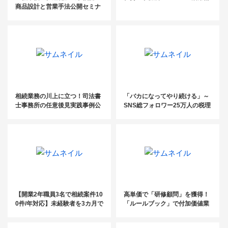
商品設計と営業手法公開セミナ
ー
相続業務の川上に立つ！司法書
「バカになってやり続ける」～
士事務所の任意後見実践事例公
SNS総フォロワー25万人の税理
開セミナー
士が伝える成功の方程式～
【開業2年職員3名で相続案件10
高単価で「研修顧問」を獲得！
0件/年対応】未経験者を3カ月で
「ルールブック」で付加価値業
戦力化する仕組みとは
務を獲得した手法公開セミナー