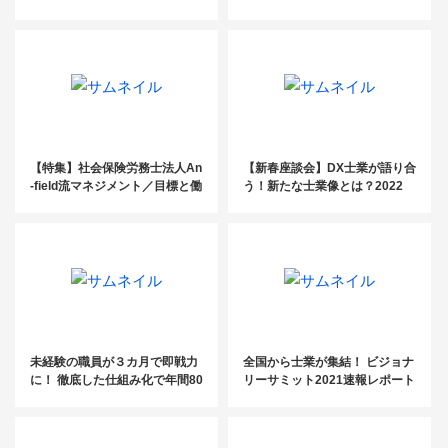
ット型ビジネスを安定した収益
源へ
【特集】社会保険労務士法人An
【新春座談会】DX士業が語り合
-field流マネジメント／目標と働
う！新たな士業像とは？2022
く意義を理解し、自己肯定感を
年、士業の大変革 Vol.2
成長につなげる
未経験の職員が３カ月で即戦力
全国から士業が集結！ ビジョナ
に！ 徹底した仕組み化で年間80
リーサミット2021速報レポート
件の相続案件獲得を実現