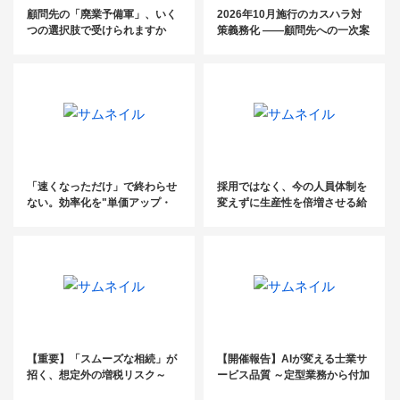
顧問先の「廃業予備軍」、いく
2026年10月施行のカスハラ対
つの選択肢で受けられますか
策義務化 ――顧問先への一次案
内は、もうお済みですか？
「速くなっただけ」で終わらせ
採用ではなく、今の人員体制を
ない。効率化を"単価アップ・
変えずに生産性を倍増させる給
高付加価値化"につなげるDXの
与計算業務改革の要点
進め方
【重要】「スムーズな相続」が
【開催報告】AIが変える士業サ
招く、想定外の増税リスク～
ービス品質 ～定型業務から付加
「固定資産税6倍の衝撃」～
価値業務へのシフト～