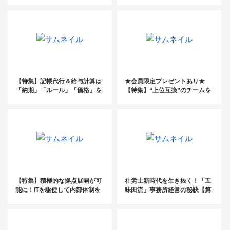
業を継続させること【事業承継
準化
フェスタ2022イベントレポー
ト】
【特集】記帳代行＆給与計算は
★会員限定プレゼントあり★
「納期」「ルール」「価格」を
【特集】“上位互換”のチームを
整備して効率化！
設置し、品質向上と効率UPを実
現〔社会保険労務士法人協心〕
【特集】積極的な拠点展開が可
社労士新時代を生き抜く！「五
能に！ITを駆使して内部体制を
味田流」事務所経営の秘訣【第
強化
４回】