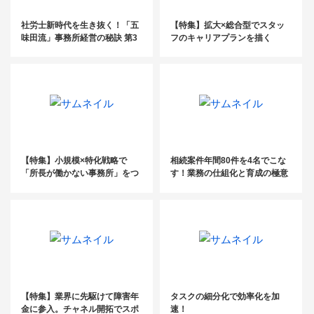
社労士新時代を生き抜く！「五
【特集】拡大×総合型でスタッ
味田流」事務所経営の秘訣 第3
フのキャリアプランを描く
回
【特集】小規模×特化戦略で
相続案件年間80件を4名でこな
「所長が働かない事務所」をつ
す！業務の仕組化と育成の極意
くる
【特集】業界に先駆けて障害年
タスクの細分化で効率化を加
金に参入。チャネル開拓でスポ
速！