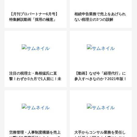
【月刊プロパートナー6月号】
相続申告業務で売上をあげられ
特集解説動画「採用の極意」
ない税理士の3つの誤解
注目の税理士・島根猛氏に直
【動画】なぜ今「経理代行」に
撃！わずか3カ月で1人前に！未
参入すべきなのか？2021年版！
経験でも安心の相続マニュアル
税理士向け経理代行獲得セミナ
とは？
ー
労務管理・人事制度構築を売上
大手からコンサル業務を受任し