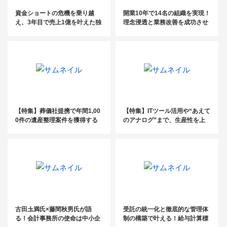
資金ショートの危機を乗り越
開業10年で14名の組織を実現！
え、3年目で売上1億を叶えた独
理念浸透と業務改善を成功させ
立ストーリー〔YDK日本橋税理
るには？
士事務所・山口晴啓氏〕
【特集】葬儀社提携で年間1,00
【特集】ITツール活用や“あえて
0件の遺産整理案件を獲得する
のアナログ”まで、生産性を上
司法書士の営業ノウハウ
げるツール活用術とは？
古田圡満氏×藤間秋男氏が語
受託の統一化と徹底的な管理体
る！会計事務所の使命は中小企
制の構築で叶える！給与計算標