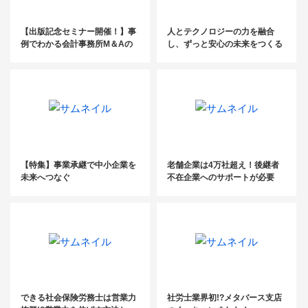
【出版記念セミナー開催！】事
人とテクノロジーの力を融合
例でわかる会計事務所M＆Aの
し、ずっと安心の未来をつくる
準備と進め方
【イベントレポート】
【特集】事業承継で中小企業を
老舗企業は4万社超え！後継者
未来へつなぐ
不在企業へのサポートが必要
【HOTトピックス_2022年11月
（1）】
できる社会保険労務士は営業力
社労士業界初!?メタバース支店