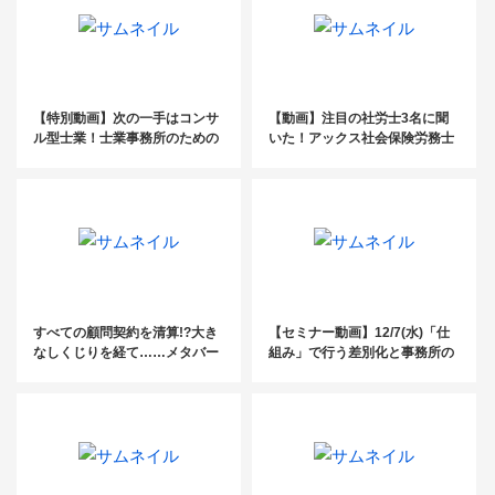
【特別動画】次の一手はコンサ
【動画】注目の社労士3名に聞
ル型士業！士業事務所のための
いた！アックス社会保険労務士
人事評価コンサルのすすめ
パートナーズの活用術
すべての顧問契約を清算!?大き
【セミナー動画】12/7(水)「仕
なしくじりを経て……メタバー
組み」で行う差別化と事務所の
スで新たな士業像を描く！
基盤構築～士業事務所のための
交流会2022in東京～