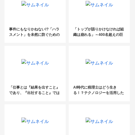
事件にもなりかねない!?「ハラ
「トップが語りかけなければ組
スメント」を未然に防ぐための
織は崩れる」～400名超えの巨
対策講座
大税理士法人の所長が見てきた
ものと目指すもの～
「仕事とは『結果を出すこと』
AI時代に税理士はどう生き
であり、『出社すること』では
る！？テクノロジーを活用した
ない！」〜プラスが生まれにく
税務サービスの未来
い「テレワーク」でどう成果を
出す？～