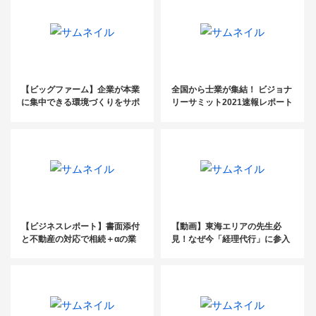
【ビッグファーム】企業が本業
全国から士業が集結！ ビジョナ
に集中できる環境づくりをサポ
リーサミット2021速報レポート
ート
【ビジネスレポート】書面添付
【動画】東海エリアの先生必
と不動産の対応で相続＋αの業
見！なぜ今「経理代行」に参入
務を受注
すべきなのか？税理士向け経理
代行獲得セミナー