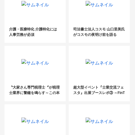
介護・医療特化 介護特化には
司法書士法人コスモ 山口里美氏
人事労務が必須
がコスモの夜明け前を語る
〝大家さん専門税理士〞が税理
超大型イベント『士業交流フェ
士業界に警鐘を鳴らす～この本
スタ』出展ブースレポ③ ～FinT
に学ぶ～
ech/SaaS企業で国内初の上場
を果した株式会社マネーフォワ
ード～