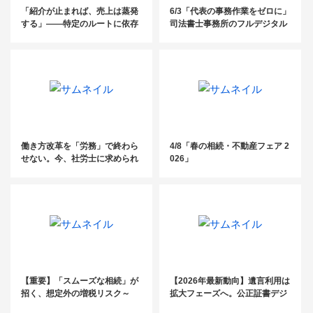
「紹介が止まれば、売上は蒸発
6/3「代表の事務作業をゼロに」
する」——特定のルートに依存
司法書士事務所のフルデジタル
した税理士事務所が、この夏に
化・AI活用術 ～10名以下の事務
見直すべき“集客の構造”
所に知ってほしい、案件管理と
資料整理の完全自動化ノウハウ
～
働き方改革を「労務」で終わら
4/8「春の相続・不動産フェア 2
せない。今、社労士に求められ
026」
る“経営に踏み込む”アプローチ
とは？
【重要】「スムーズな相続」が
【2026年最新動向】遺言利用は
招く、想定外の増税リスク～
拡大フェーズへ。公正証書デジ
「固定資産税6倍の衝撃」～
タル化がもたらす「実務革新」