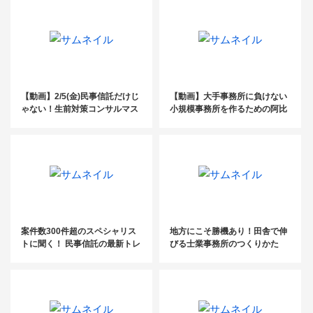
ルの基礎セミナー
【動画】2/5(金)民事信託だけじ
【動画】大手事務所に負けない
ゃない！生前対策コンサルマス
小規模事務所を作るための阿比
ター講座
留式・超生産性型の組織経営の
すすめ
案件数300件超のスペシャリス
地方にこそ勝機あり！田舎で伸
トに聞く！ 民事信託の最新トレ
びる士業事務所のつくりかた
ンド