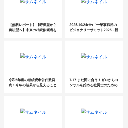
【無料レポート】【狩猟型から
2025/10/24(金)「士業事務所の
農耕型へ】未来の相続依頼者を
ビジョナリーサミット2025 –新
囲い込む方法
しい時代のAI活用術–」
令和5年度の相続税申告件数発
7/17 まだ間に合う！ゼロからコ
表！今年の結果から見えること
ンサルを始める社労士のための
3ステップセミナー