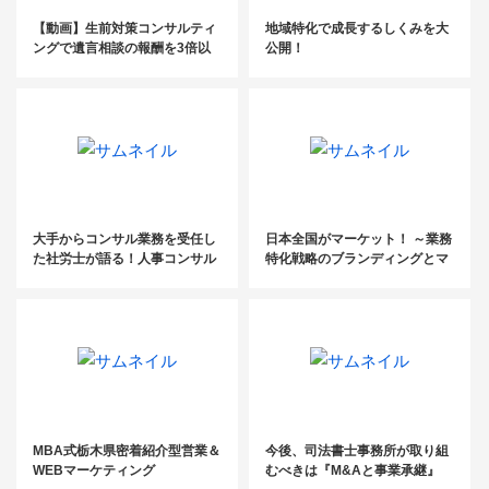
【動画】生前対策コンサルティ
地域特化で成長するしくみを大
ングで遺言相談の報酬を3倍以
公開！
上にするノウハウ解説！
大手からコンサル業務を受任し
日本全国がマーケット！ ～業務
た社労士が語る！人事コンサル
特化戦略のブランディングとマ
特化社労士による人事評価・賃
ーケティング～
金設計の導入と運用
MBA式栃木県密着紹介型営業＆
今後、司法書士事務所が取り組
WEBマーケティング
むべきは『M&Aと事業承継』