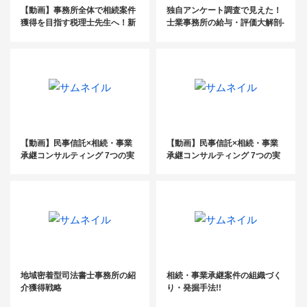
【動画】事務所全体で相続案件
独自アンケート調査で見えた！
獲得を目指す税理士先生へ！新
士業事務所の給与・評価大解剖‐
時代を生き抜くための資産税チ
第2弾
ーム立ち上げ手法公開セミナー
【動画】民事信託×相続・事業
【動画】民事信託×相続・事業
承継コンサルティング 7つの実
承継コンサルティング 7つの実
践例公開セミナー（前編）
践例公開セミナー（後編）
地域密着型司法書士事務所の紹
相続・事業承継案件の組織づく
介獲得戦略
り・発掘手法!!