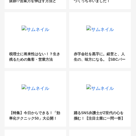
抜群!?営業力を伸ばす方法と
つくっちゃいました！
は？
税理士に将来性はない！？生き
赤字会社を黒字に。経営と、人
残るための集客・営業方法
生の、味方になる。【SBCパー
トナーズ・リブランディグ発表
会イベントレポート】
【特集】今日からできる！「効
踊るSNS弁護士がZ世代の心を
率化テクニック50」大公開！
掴む！【注目士業に一問一答】