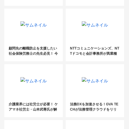
功事務所が語る成功戦略in東京
件の実績！士業のための情報配
信＆営業戦略を大公開！
顧問先の離職防止を支援したい
NTTコミュニケーションズ、NT
社会保険労務士の先生必見！ 今
Tドコモと会計事務所が異業種
顧問先に提案すべき社員定着率
連携！「北海道DXコンソーシア
UPのための『ルールブック』と
ム」を設立
は？
介護業界には社労士が必要！ ケ
法務DXを加速させる！GVA TE
アマネ社労士・山本武尊氏が解
CHが法務管理クラウドをリリ
説する、社労士が貢献できるこ
ース【トレンドPICKUP_2023
と【セミナーレポート】
年2月】