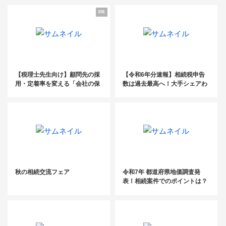
と増える遺言 × 増える「不動産
PR
問題」
【税理士先生向け】顧問先の採
【令和6年分速報】相続税申告
用・定着率を変える「会社の保
数は過去最高へ！大手シェアわ
養所」活用法～満足度94%のS
ずか4％の「未開拓市場」を攻
ANU 2nd Home for Busines
略する受任戦略
s、特典付き説明会のご案内～
秋の相続交流フェア
令和7年 都道府県地価調査発
表！相続案件でのポイントは？