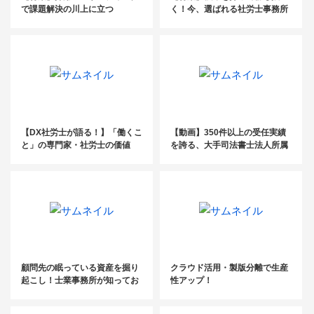
で課題解決の川上に立つ
く！今、選ばれる社労士事務所
のつくりかた
【DX社労士が語る！】「働くこ
【動画】350件以上の受任実績
と」の専門家・社労士の価値
を誇る、大手司法書士法人所属
は、IT活用でさらに高まる
の司法書士による『民事信託』
勉強会を特別公開！
顧問先の眠っている資産を掘り
クラウド活用・製版分離で生産
起こし！士業事務所が知ってお
性アップ！
くべき空き家ビジネスと問題解
決事例