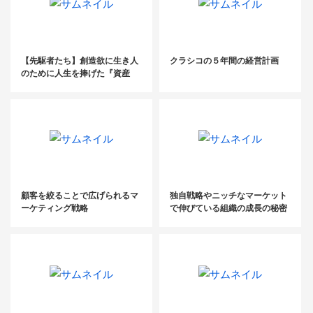
【先駆者たち】創造欲に生き人
クラシコの５年間の経営計画
のために人生を捧げた『資産
税』の先駆者
顧客を絞ることで広げられるマ
独自戦略やニッチなマーケット
ーケティング戦略
で伸びている組織の成長の秘密
を探る！ 「時代を読む」Vol .10
家樹株式会社