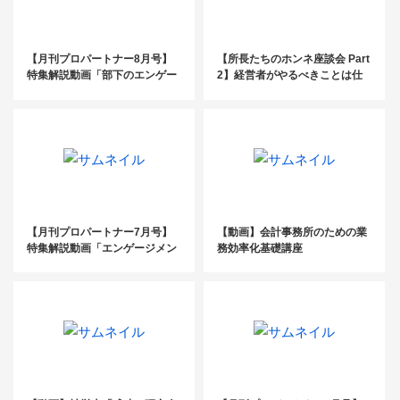
【月刊プロパートナー8月号】
【所長たちのホンネ座談会 Part
特集解説動画「部下のエンゲー
2】経営者がやるべきことは仕
ジメントを高める、リーダーの
組みづくりと人材創出
マネジメントスキル」
【月刊プロパートナー7月号】
【動画】会計事務所のための業
特集解説動画「エンゲージメン
務効率化基礎講座
ト＋ツール活用で高める組織づ
くり」