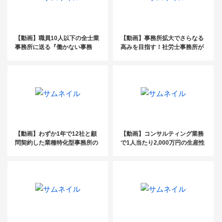
【動画】職員10人以下の全士業
【動画】事務所拡大でさらなる
事務所に送る『働かない事務
高みを目指す！社労士事務所が
所』の作り方
知っておきたい成長戦略2021！
【動画】わずか1年で12社と顧
【動画】コンサルティング業務
問契約した業種特化型事務所の
で1人当たり2,000万円の生産性
秘訣公開
を達成するための組織づくりと
ビジネスモデルとは？