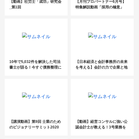
【動画】社労士「成功」研究会
【月刊プロパートナー6月号】
_第1回
特集解説動画「採用の極意」
10年で5,032件を解決した司法
【日本経済と会計事務所の未来
書士が語る！今すぐ債務整理に
を考える】会計の力で企業と地
参入するべき理由
域を守る税理士たちの新たな挑
戦とは？
【講演動画】第9回 士業のため
【動画】経営コンサルに強い公
のビジョナリーサミット2020
認会計士が教える！3号業務を
成功させるために社会保険労務
士が身につけるべき経営コンサ