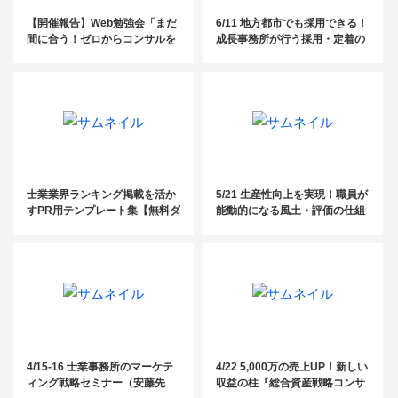
【開催報告】Web勉強会「まだ
6/11 地方都市でも採用できる！
間に合う！ゼロからコンサルを
成長事務所が行う採用・定着の
始める社労士のための3ステッ
意外な取り組みセミナー
プ」【社労士】
士業業界ランキング掲載を活か
5/21 生産性向上を実現！職員が
すPR用テンプレート集【無料ダ
能動的になる風土・評価の仕組
ウンロード】
づくりセミナー
4/15-16 士業事務所のマーケテ
4/22 5,000万の売上UP！新しい
ィング戦略セミナー（安藤先
収益の柱『総合資産戦略コンサ