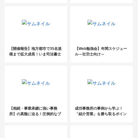
生）
ル』事例公開セミナー
【開催報告】地方都市で35名規
【Web勉強会】年間スケジュー
模まで拡大成長！いま司法書士
ル～社労士向け～
が取り組むべき、葬儀社開拓セ
ミナー
【相続・事業承継に強い事務
成功事務所の事例から学ぶ！
所】の真髄に迫る！圧倒的なブ
「紹介営業」を勝ち取るポイン
ランディング手法を大公開
ト＆業務効率化のコツ