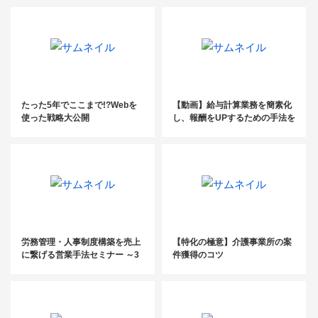
たった5年でここまで!?Webを
【動画】給与計算業務を簡素化
使った戦略大公開
し、報酬をUPするための手法を
解説
労務管理・人事制度構築を売上
【特化の極意】介護事業所の案
に繋げる営業手法セミナー ～3
件獲得のコツ
号業務で新規獲得～