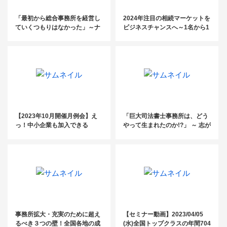
「最初から総合事務所を経営し
2024年注目の相続マーケットを
ていくつもりはなかった」～ナ
ビジネスチャンスへ～1名から1
イトマーケットに特化した200
00名まで 事務所規模別の相続案
名規模の巨大税理士法人代表に
件獲得事例を大公開～
聞く成功の軌跡～
【2023年10月開催月例会】え
「巨大司法書士事務所は、どう
っ！中小企業も加入できる
やって生まれたのか!?」 ～ 志が
の！？大注目の総合型確定給付
あると、みんなはついてくる ～
企業年金（DB）制度とは
事務所拡大・充実のために超え
【セミナー動画】2023/04/05
るべき３つの壁！全国各地の成
(水)全国トップクラスの年間704