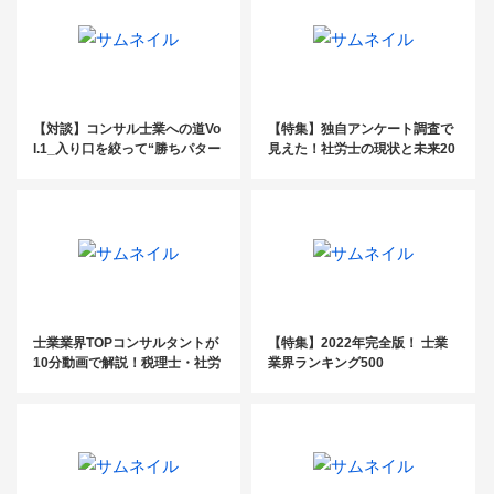
【対談】コンサル士業への道Vo
【特集】独自アンケート調査で
l.1_入り口を絞って“勝ちパター
見えた！社労士の現状と未来20
ン”をつくる
22
士業業界TOPコンサルタントが
【特集】2022年完全版！ 士業
10分動画で解説！税理士・社労
業界ランキング500
士「ここがわかった！」