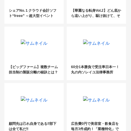
シェアNo.１クラウド会計ソフ
【華麗なる転身Vol.2】どん底か
ト“freee” ～超大型イベント
ら這い上がり、駆け抜けて、そ
『士業交流フェスタ』出展ブー
して見つけた デュアルキャリ
スレポ①～
ア！〜プロ野球選手から公認会
計士へ〜
【ビッグファーム】複数チーム
60分1本勝負で受注率日本一！
担当制の製販分離の秘訣とは？
丸の内ソレイユ法律事務所
新規獲得件数200％を実現した
アイクス税理士法人
顧問先は己れ自身である‼︎部下
広告費0円で美容室・飲食店を
は全て私だ‼︎
毎月3件成約！「業種特化」で