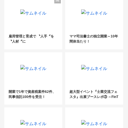
PR
雇用管理と育成で 〝人手〞を
ママ司法書士の独立開業～10年
〝人材〞に
間体当たり！
開業で1年で資産税案件62件、
超大型イベント『士業交流フェ
民事信託100件を受注！
スタ』出展ブースレポ③ ～FinT
ech/SaaS企業で国内初の上場
を果した株式会社マネーフォワ
ード～