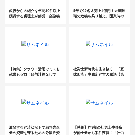
銀行からの紹介を年間30件以上
5年で20名＆売上1億円！大量離
獲得する税理士が解説！金融機
職の危機を乗り越え、開業時の
関と連携するコツとは？
目標を達成！【成長の軌跡／社
会保険労務士法人An-field】
【特集】クラウド活用でミスも
社労士新時代を生き抜く！「五
残業もゼロ！給与計算なしで
味田流」事務所経営の秘訣【第
も、顧問先との関係強化
４回】
激変する経済状況下で顧問先企
【特集】約9割の社労士事務所
業の資産を守るための分散投資
が他士業から案件獲得！「社労