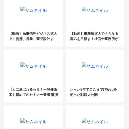
【動画】民事信託ビジネス拡大
【動画】事務所拡大でさらなる
中！提携、営業、商品設計ま
高みを目指す！社労士事務所が
で、そのノウハウを公開！
知っておきたい成長戦略2021！
【人に選ばれるセミナー開催術
たった5年でここまで!?Webを
①】初めてのセミナー登壇 講演
使った戦略大公開
のシナリオづくり