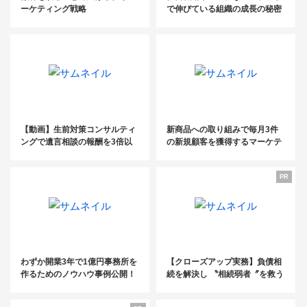
ーケティング戦略
で伸びている組織の成長の秘密
を探る！ 「時代を読む」Vol .10
家樹株式会社
【動画】生前対策コンサルティ
新商品への取り組みで毎月3件
ングで遺言相談の報酬を3倍以
の新規顧客を獲得するマーケテ
上にするノウハウ解説！
ィング
PR
わずか開業3年で1億円事務所を
【クローズアップ実務】負債相
作るためのノウハウ事例公開！
続を解決し 〝相続弱者〞を救う
【後編】