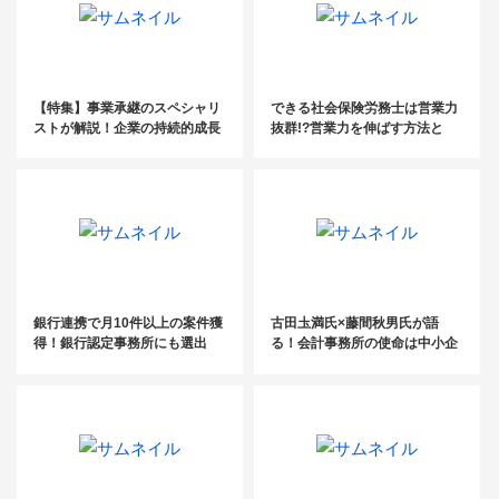
【特集】事業承継のスペシャリ
できる社会保険労務士は営業力
ストが解説！企業の持続的成長
抜群!?営業力を伸ばす方法と
を叶える提案とは
は？
銀行連携で月10件以上の案件獲
古田圡満氏×藤間秋男氏が語
得！銀行認定事務所にも選出
る！会計事務所の使命は中小企
【銀行連携術Vol.２_司法書士
業を継続させること【事業承継
編】
フェスタ2022イベントレポー
ト】