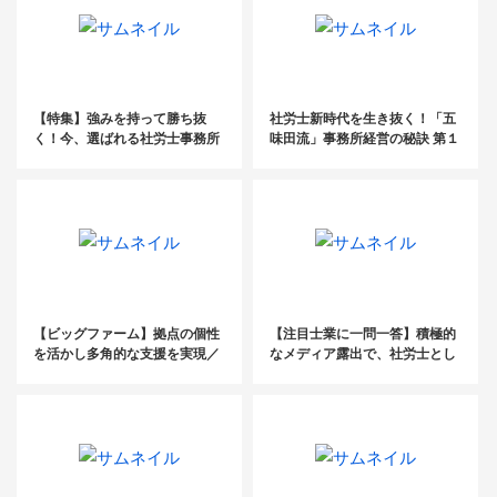
【特集】強みを持って勝ち抜
社労士新時代を生き抜く！「五
く！今、選ばれる社労士事務所
味田流」事務所経営の秘訣 第１
のつくりかた
回
【ビッグファーム】拠点の個性
【注目士業に一問一答】積極的
を活かし多角的な支援を実現／
なメディア露出で、社労士とし
社会保険労務士法人総合経営サ
て「強くなる」
ービス 肥後労務管理事務所・平
井俊輔氏