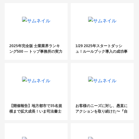
プ」【社労士】
2025年完全版 士業業界ランキ
1/29 2025年スタートダッシ
ング500 ― トップ事務所の実力
ュ！ルールブック導入の成功事
と業界動向を徹底分析！
例と実践ノウハウ
【開催報告】地方都市で35名規
お客様のニーズに対し、愚直に
模まで拡大成長！いま司法書士
アクションを取り続けた〜『自
が取り組むべき、葬儀社開拓セ
利利他』の「利」は利益にあら
ミナー
ず～