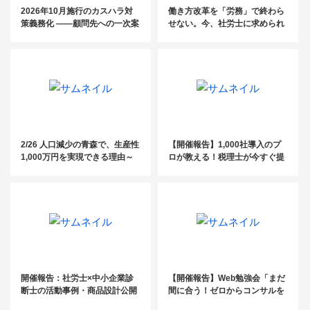
2026年10月施行のカスハラ対
働き方改革を「労務」で終わら
策義務化 ――顧問先への一次案
せない。今、社労士に求められ
内は、もうお済みですか？
る“経営に踏み込む”アプローチ
とは？
2/26 人口減少の青森で、生産性
【開催報告】1,000社導入のプ
1,000万円を実現できる理由～
ロが教える！税理士が今すぐ提
社労士の在り方から考える商品
案すべき企業型DC活用セミナ
設計と値上げ交渉～
ー
開催報告：社労士×中小企業診
【開催報告】Web勉強会「まだ
断士の活動事例・商品設計公開
間に合う！ゼロからコンサルを
セミナー
始める社労士のための3ステッ