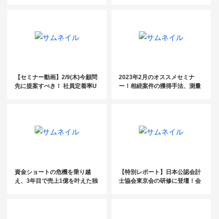
ミナーレポート】
後編〜
【セミナー動画】2/9(木)今顧問
2023年2月のオススメセミナ
先に提案すべき！ 社員定着率U
ー！相続案件の獲得手法、測量
Pのための『ルールブック』と
の基礎知識、離職防止支援ほ
は？
か、幅広いジャンルのセミナー
を開催！
資金ショートの危機を乗り越
【特別レポート】日本公認会計
え、3年目で売上1億を叶えた独
士協会東京会の研修に登壇！会
立ストーリー〔YDK日本橋税理
計事務所TOP500から見る最新
士事務所・山口晴啓氏〕
動向と成長戦略とは