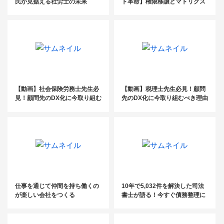
氏が見据える社労士の未来
ト革命】権限移譲とマトリクス
組織で“所長のいらない事務
所”に変革
【動画】社会保険労務士先生必
【動画】税理士先生必見！顧問
見！顧問先のDX化に今取り組む
先のDX化に今取り組むべき理由
べき理由
仕事を通じて仲間を持ち働くの
10年で5,032件を解決した司法
が楽しい会社をつくる
書士が語る！今すぐ債務整理に
参入するべき理由