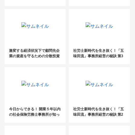
と税務（個人編）
士の現状と未来〜営業・マーケ
ティング編〜」
激変する経済状況下で顧問先企
社労士新時代を生き抜く！「五
業の資産を守るための分散投資
味田流」事務所経営の秘訣 第3
と税務（法人編）
回
今日からできる！ 開業５年以内
社労士新時代を生き抜く！「五
の社会保険労務士事務所が知っ
味田流」事務所経営の秘訣 第2
ておくべきマーケティングの原
回
理原則【セミナーレポート】