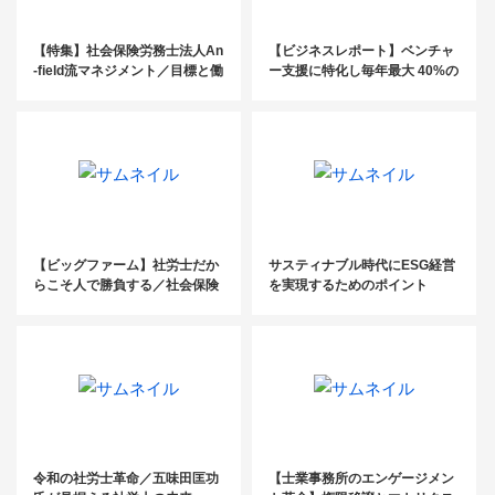
【特集】社会保険労務士法人An
【ビジネスレポート】ベンチャ
-field流マネジメント／目標と働
ー支援に特化し毎年最大 40%の
く意義を理解し、自己肯定感を
増収を実現／ベンチャーパート
成長につなげる
ナーズ社会保険労務士法人 須田
修巳氏
【ビッグファーム】社労士だか
サスティナブル時代にESG経営
らこそ人で勝負する／社会保険
を実現するためのポイント
労務士法人ローム牧野 剛氏
令和の社労士革命／五味田匡功
【士業事務所のエンゲージメン