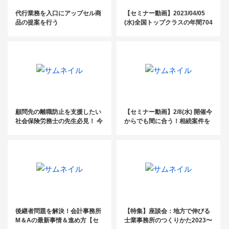
代行業務を入口にアップセル商
【セミナー動画】2023/04/05
品の提案を行う
(水)全国トップクラスの年間704
件の実績！士業のための情報配
信＆営業戦略を大公開！
顧問先の離職防止を支援したい
【セミナー動画】2/8(水) 開催今
社会保険労務士の先生必見！ 今
からでも間に合う！相続案件を
顧問先に提案すべき社員定着率
安定して受任するための営業・
UPのための『ルールブック』と
マーケティングセミナー
は？
後継者問題を解決！会計事務所
【特集】座談会：地方で伸びる
M＆Aの最新事情＆進め方【セ
士業事務所のつくりかた2023〜