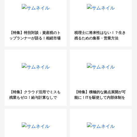
【特集】特別対談：資産税のト
税理士に将来性はない！？生き
ップランナーが語る！相続市場
残るための集客・営業方法
のこれから（後編）
【特集】クラウド活用でミスも
【特集】積極的な拠点展開が可
残業もゼロ！給与計算なしで
能に！ITを駆使して内部体制を
も、顧問先との関係強化
強化