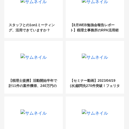
スタッフとの1on1ミーティン
【8月WEB勉強会報告レポー
グ、活用できていますか？
ト】税理士事務所のRPA活用術
【税理士提携】活動開始半年で
【セミナー動画】2023/04/19
計11件の案件獲得、240万円の
(水)顧問先270件突破！フェリタ
売上達成の事例
スの営業手法と、その後の顧問
先フォローとは？