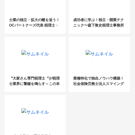
士業の独立・拡大の轍を追う！
成功者に学ぶ！独立・開業テク
OCパートナーズ代表 税理士・
ニック〜森下敦史税理士事務所
呉村哲弘氏【後編】
【後編】〜
〝大家さん専門税理士〞が税理
業種特化で独自ノウハウ構築！
士業界に警鐘を鳴らす～この本
社会保険労務士法人スマイング
に学ぶ～
成澤紀美氏