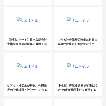
画」と「たくさん人に会うこ
採用したほうがいい
と」
【特別レポート】日本公認会計
できる社会保険労務士は営業力
士協会東京会の研修に登壇！会
抜群!?営業力を伸ばす方法と
計事務所TOP500から見る最新
は？
動向と成長戦略とは
ケアマネ社労士が解説！介護業
【特集】葬儀社提携で年間1,00
界の労務課題と社労士にできる
0件の遺産整理案件を獲得する
こと
司法書士の営業ノウハウ