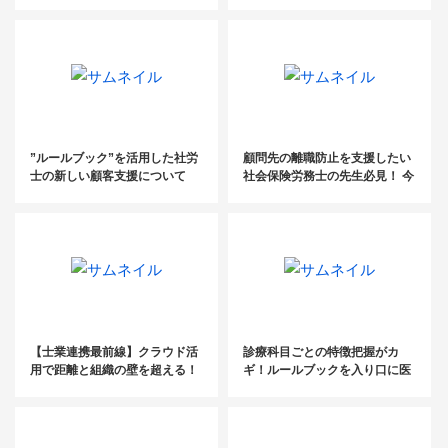
取り組むべき経理代行ビジネス
な経営計画作成コンサルティン
モデル
グ成功事例公開セミナー
”ルールブック”を活用した社労
顧問先の離職防止を支援したい
士の新しい顧客支援について
社会保険労務士の先生必見！ 今
顧問先に提案すべき社員定着率
UPのための『ルールブック』と
は？
【士業連携最前線】クラウド活
診療科目ごとの特徴把握がカ
用で距離と組織の壁を超える！
ギ！ルールブックを入り口に医
療業界の人事労務改善をサポー
ト