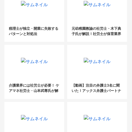
税理士が独立・開業に失敗する
元幼稚園教諭の社労士・木下典
パターンと対処法
子氏が解説！社労士が保育業界
にできること
介護業界には社労士が必要！ ケ
【動画】注目の弁護士3名に聞
アマネ社労士・山本武尊氏が解
いた！アックス弁護士パートナ
説する、社労士が貢献できるこ
ーズの活用術
と【セミナーレポート】