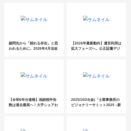
顧問先から「頼れる存在」と思
【2026年最新動向】遺言利用は
われるために。2026年4月法改
拡大フェーズへ。公正証書デジ
正の案内はもうお済みですか？
タル化がもたらす「実務革新」
と増える遺言 × 増える「不動産
問題」
【令和6年分速報】相続税申告
2025/10/24(金)「士業事務所の
数は過去最高へ！大手シェアわ
ビジョナリーサミット2025 –新
ずか4％の「未開拓市場」を攻
しい時代のAI活用術–」
略する受任戦略