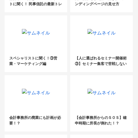
トに聞く！ 民事信託の最新トレ
ンディングページの見せ方
ンド
スペシャリストに聞く！③営
【人に選ばれるセミナー開催術
業・マーケティング編
③】セミナー集客で苦戦しない
3つのメソッド
会計事務所の廃業にも計画が必
【会計事務所からのＳＯＳ】確
要！？
申時期に所長が倒れた！？