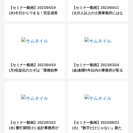
【セミナー動画】2023/04/19
【セミナー動画】2023/04/11
(水)今日からできる！安定成長
(火)5人以上の士業事務所にはな
を支える『紹介』営業の3つの
くてはならない、人事評価制度
アクション
構築セミナー
【セミナー動画】2023/04/10
【セミナー動画】2023/03/24
(月)収益化のカギは「業務効率
(金)創業5年以内の事務所が取る
化」と「付加価値UP」給与計算
べき売上1億円達成のためのス
代行スタートアップセミナー
タートダッシュ戦略
【セミナー動画】2023/03/22
【セミナー動画】2022/08/23
(水) 繁忙期明けに会計事務所が
(火) 『数字だけじゃない』新た