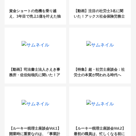
資金ショートの危機を乗り越
【動画】注目の社労士3名に聞
え、3年目で売上1億を叶えた独
いた！アックス社会保険労務士
立ストーリー〔YDK日本橋税理
パートナーズの活用術
士事務所・山口晴啓氏〕
【動画】司法書士法人さえき事
【特集】超・社労士座談会：社
務所・佐伯知哉氏に聞いた！ア
労士の本質が問われる時代へ
ックス司法書士パートナーズの
（前編）
活用術
【ルーキー税理士座談会Vol.1】
【ルーキー税理士座談会Vol.2】
開業時に重要なのは、「事業計
最初の職員は、忙しくなる前に