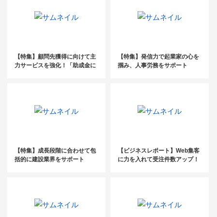
【特集】顧問先獲得に向けて主
【特集】発信力で起業家の心を
力サービスを強化！「助成金に
掴み、人事労務をサポート
強い事務所」づくりの秘訣と
は？
【特集】成長段階に合わせて包
【ビジネスレポート】Web集客
括的に建設業界をサポート
に力を入れて受注件数アップ！
柔軟性のある経営を目指し登記
と相続の2本柱を実現