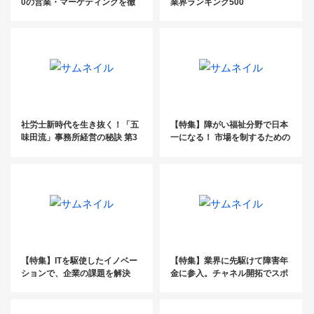
0の営業・マーケティングを徹
業界ランキング500
底解剖_前編
社労士新時代を生き抜く！「五
【特集】障がい福祉分野で日本
味田流」事務所経営の秘訣 第3
一になる！ 市場を制するための
回
拡大特化戦略
【特集】ITを駆使したイノベー
【特集】業界に先駆けて障害年
ションで、企業の課題を解決
金に参入。チャネル開拓でスポ
ット型ビジネスを安定した収益
源へ