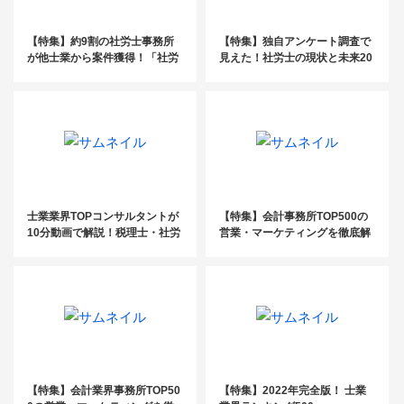
【特集】約9割の社労士事務所
【特集】独自アンケート調査で
が他士業から案件獲得！「社労
見えた！社労士の現状と未来20
士の現状と未来〜営業・マーケ
22
ティング編〜」
士業業界TOPコンサルタントが
【特集】会計事務所TOP500の
10分動画で解説！税理士・社労
営業・マーケティングを徹底解
士「ここがわかった！」
剖_後編
【特集】会計業界事務所TOP50
【特集】2022年完全版！ 士業