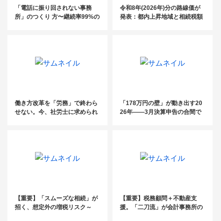
「電話に振り回されない事務
令和8年(2026年)分の路線価が
所」のつくり 方〜継続率99%の
発表：都内上昇地域と相続税額
電話代行fondesk活用法／ 初月
の目安を掲載
基本料金0円クーポン・紹介パ
ートナー 制度のご案内〜
働き方改革を「労務」で終わら
「178万円の壁」が動き出す20
せない。今、社労士に求められ
26年——3月決算申告の合間で
る“経営に踏み込む”アプローチ
も、顧問先に届けるべき税理士
とは？
からの一言
【重要】「スムーズな相続」が
【重要】税務顧問＋不動産支
招く、想定外の増税リスク～
援。「二刀流」が会計事務所の
「固定資産税6倍の衝撃」～
収益構造を変える