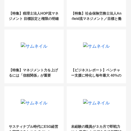
【特集】税理士法人HOP流マネ
【特集】社会保険労務士法人An
ジメント 目標設定と権限の明確
-field流マネジメント／目標と働
化、ルール整備で部下の成長を
く意義を理解し、自己肯定感を
支援
成長につなげる
【特集】マネジメント力を上げ
【ビジネスレポート】ベンチャ
るには「信頼関係」が重要
ー支援に特化し毎年最大 40%の
増収を実現／ベンチャーパート
ナーズ社会保険労務士法人 須田
修巳氏
サスティナブル時代にESG経営
未経験の職員が３カ月で即戦力