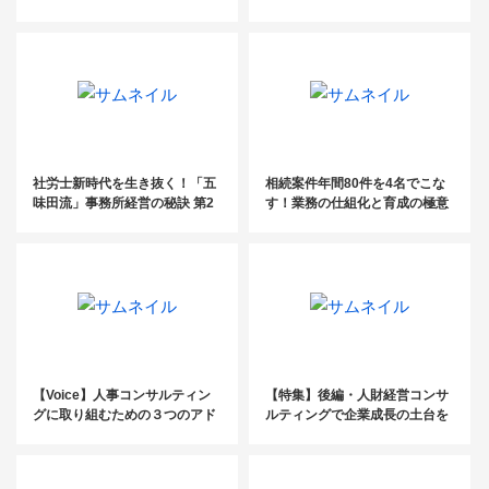
秘訣とは？
ぶべきか？
社労士新時代を生き抜く！「五
相続案件年間80件を4名でこな
味田流」事務所経営の秘訣 第2
す！業務の仕組化と育成の極意
回
【Voice】人事コンサルティン
【特集】後編・人財経営コンサ
グに取り組むための３つのアド
ルティングで企業成長の土台を
バイス
つくる