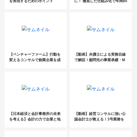
を実現するためのポイント
に！ 徹底した仕組み化で年間80
件の相続案件獲得を実現
【ベンチャーファーム】行動を
【動画】弁護士による実務目線
変えるコンサルで創業企業を成
で解説！顧問先の事業承継・M
長に導く
&Aを進める前に知っておきた
い”買い側の視点の実務”を大公
開！
【日本経済と会計事務所の未来
【動画】経営コンサルに強い公
を考える】会計の力で企業と地
認会計士が教える！3号業務を
域を守る税理士たちの新たな挑
成功させるために社会保険労務
戦とは？
士が身につけるべき経営コンサ
ルの基礎セミナー