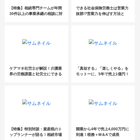
【特集】相続専門チームが年間
できる社会保険労務士は営業力
30件以上の事業承継の相談に対
抜群!?営業力を伸ばす方法と
応
は？
ケアマネ社労士が解説！介護業
「真似する」「楽しくやる」を
界の労務課題と社労士にできる
モットーに、5年で売上1億円！
こと
ゼロから大逆転した税理士の成
長の軌跡【税理士法人エール】
【特集】特別対談：資産税のト
開業から4年で売上4,000万円に
ップランナーが語る！相続市場
到達！税務＋M＆Aで成長