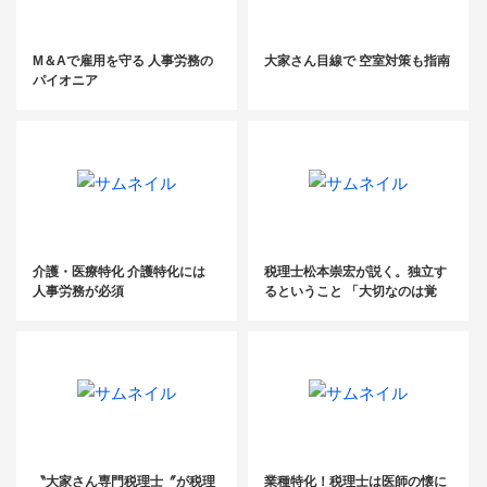
M＆Aで雇用を守る 人事労務の
大家さん目線で 空室対策も指南
パイオニア
介護・医療特化 介護特化には
税理士松本崇宏が説く。独立す
人事労務が必須
るということ 「大切なのは覚
悟。そして目的を明確にするこ
と」vol.2
〝大家さん専門税理士〞が税理
業種特化！税理士は医師の懐に