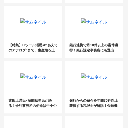
のこれから（後編）
【特集】ITツール活用や“あえて
銀行連携で月10件以上の案件獲
のアナログ”まで、生産性を上
得！銀行認定事務所にも選出
げるツール活用術とは？
【銀行連携術Vol.２_司法書士
編】
古田圡満氏×藤間秋男氏が語
銀行からの紹介を年間30件以上
る！会計事務所の使命は中小企
獲得する税理士が解説！金融機
業を継続させること【事業承継
関と連携するコツとは？
フェスタ2022イベントレポー
ト】