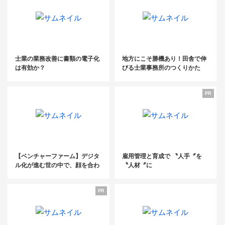
士業の業務改善に書類の電子化
地方にこそ勝機あり！田舎で伸
は有効か？
びる士業事務所のつくりかた
PR
【ベンチャーファーム】デジタ
雇用管理と育成で 〝人手〞を
ル化が進む世の中で、顔を合わ
〝人材〞に
せることが差別化につながる
PR