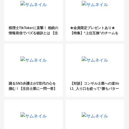
税理士TikTokerに直撃！ 相続の
★会員限定プレゼントあり★
情報発信でバズる秘訣とは 【注
【特集】“上位互換”のチームを
目士業に一問一答】
設置し、品質向上と効率UPを実
現〔社会保険労務士法人協心〕
踊るSNS弁護士がZ世代の心を
【対談】コンサル士業への道Vo
掴む！【注目士業に一問一答】
l.1_入り口を絞って“勝ちパター
ン”をつくる