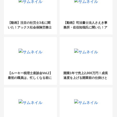
【動画】注目の社労士3名に聞
【動画】司法書士法人さえき事
いた！アックス社会保険労務士
務所・佐伯知哉氏に聞いた！ア
パートナーズの活用術
ックス司法書士パートナーズの
活用術
【ルーキー税理士座談会Vol.2】
開業1年で売上2,000万円！成長
最初の職員は、忙しくなる前に
速度を上げる開業前の仕掛けと
採用したほうがいい
は？