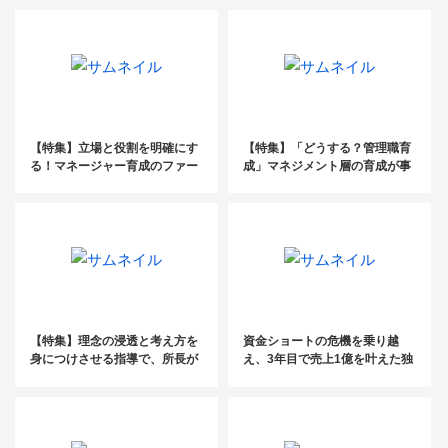
介！
ト
【特集】立場と役割を明確にす
【特集】「どうする？管理職育
る！マネージャー育成のファー
成」マネジメント層の育成が事
ストステップとは？
務所の成長を左右する！
【特集】理念の浸透と考え方を
資金ショートの危機を乗り越
身につけさせる指導で、所長が
え、3年目で売上1億を叶えた独
いなくても回る事務所へ！
立ストーリー〔YDK日本橋税理
士事務所・山口晴啓氏〕