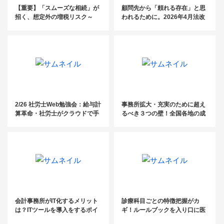
【重要】「スムーズな相続」が
顧問先から「頼れる存在」と思
招く、想定外の増税リスク～
われるために。2026年4月法改
「固定資産税6倍の衝撃」～
正の案内はもうお済みですか？
2/26 社労士Web勉強会：給与計
事務所拡大・充実のために超え
算革命・社労士がクラウドで手
るべき３つの壁！全国各地の成
に入れる業務効率化
功事務所が語る成功戦略in東京
会計事務所がIT化するメリット
診療科目ごとの特徴把握がカ
は？ITツールを導入をするポイ
ギ！ルールブックを入り口に医
ント＆おすすめのIT資格まで紹
療業界の人事労務改善をサポー