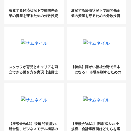
激変する経済状況下で顧問先企
激変する経済状況下で顧問先企
業の資産を守るための分散投資
業の資産を守るための分散投資
と税務（個人編）
と税務（法人編）
スタッフが育児とキャリアを両
【特集】障がい福祉分野で日本
立できる働き方を実現【注目士
一になる！ 市場を制するための
業に一問一答】
拡大特化戦略
【座談会Vol.2】後編 特化型vs
【座談会Vol.1】後編 拡大vs小
総合型、ビジネスモデル構築の
規模、会計事務所はどちらを選