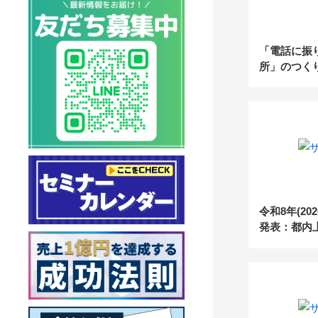
「電話に振
所」のつくり
の電話代行f
初月基本料
紹介パート
内〜
令和8年(20
発表：都内
額の目安を