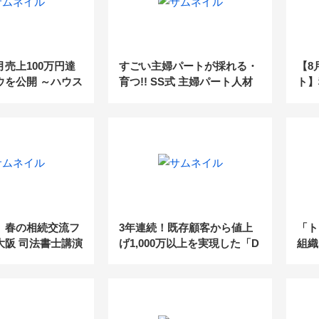
売上100万円達
すごい主婦パートが採れる・
【8
ウを公開 ～ハウス
育つ!! SS式 主婦パート人材
ト】
携を円滑に進める
採用・育成の仕組み
術
】春の相続交流フ
3年連続！既存顧客から値上
「ト
n大阪 司法書士講演
げ1,000万以上を実現した「D
組織
X化」「完全ペーパーレス」
の巨
事務所の『業務管理体制』大
てき
公開！