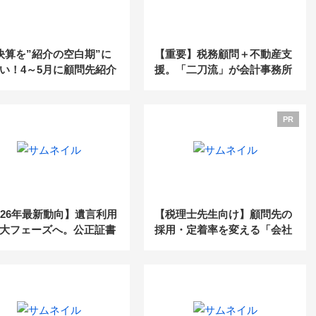
決算を”紹介の空白期”に
【重要】税務顧問＋不動産支
い！4～5月に顧問先紹介
援。「二刀流」が会計事務所
をつくるためのポイント
の収益構造を変える
PR
026年最新動向】遺言利用
【税理士先生向け】顧問先の
大フェーズへ。公正証書
採用・定着率を変える「会社
タル化がもたらす「実務
の保養所」活用法～満足度9
」と増える遺言 × 増える
4%のSANU 2nd Home for B
動産問題」
usiness、特典付き説明会の
ご案内～