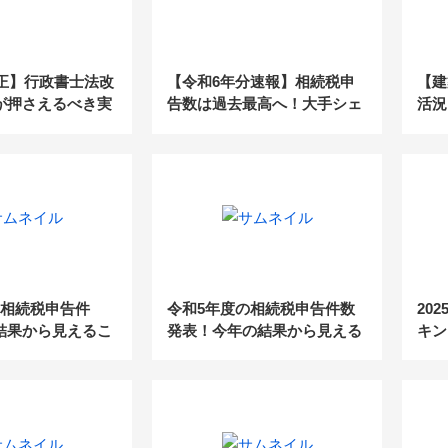
改正】行政書士法改
【令和6年分速報】相続税申
【建
が押さえるべき実
告数は過去最高へ！大手シェ
活況
対応策
アわずか4％の「未開拓市
チャ
場」を攻略する受任戦略
の相続税申告件
令和5年度の相続税申告件数
20
結果から見えるこ
発表！今年の結果から見える
キン
こと
実力