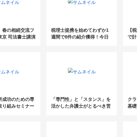
】春の相続交流フ
税理士提携を始めてわずか1
【税
n東京 司法書士講演
週間で8件の紹介獲得！今日
で計
6）
から活用できる5つのヒアリ
円の
ングポイント
所成功のための専
「専門性」と「スタンス」を
クラ
取り組みセミナー
活かした弁護士がとるべき営
基礎
業戦略