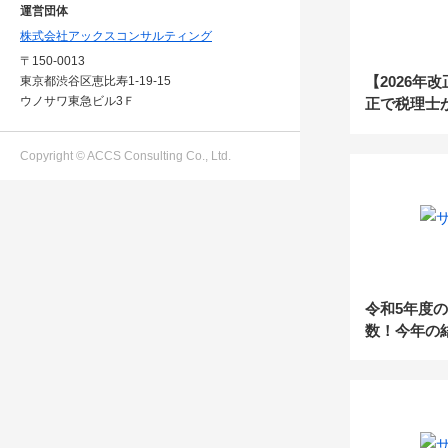
運営団体
株式会社アックスコンサルティング
〒150-0013
【2026年
東京都渋谷区恵比寿1-19-15
ウノサワ東急ビル3Ｆ
正で税理士
務リスクと
Copyright © ACCS Consulting Co., Ltd.
令和5年度
数！今年の
と