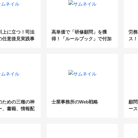
川上に立つ！司法
高単価で「研修顧問」を獲
労務
の任意後見実践事
得！「ルールブック」で付加
ス！
ナー
価値業務を獲得した手法公開
務課
セミナー
実現
開！
のための三種の神
士業事務所のWeb戦略
顧問
ー、書籍、情報配
ース