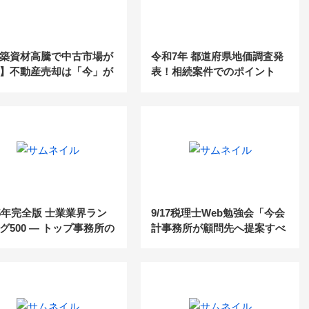
築資材高騰で中古市場が
令和7年 都道府県地価調査発
】不動産売却は「今」が
表！相続案件でのポイント
ンスの理由
は？
25年完全版 士業業界ラン
9/17税理士Web勉強会「今会
グ500 ― トップ事務所の
計事務所が顧問先へ提案すべ
と業界動向を徹底分析！
き『企業版ふるさと納税』活
用事例大公開」