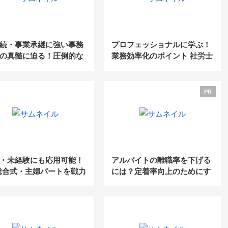
続・事業承継に強い事務
プロフェッショナルに学ぶ！
の真髄に迫る！圧倒的な
業務効率化のポイント 社労士
ンディング手法を大公開
事務所の生産性アップ実践手
法勉強会
PR
・未経験にも応用可能！
アルバイトの離職率を下げる
総合式・主婦パートを戦力
には？定着率向上のためにす
る仕組みとは？
べき5つのポイント