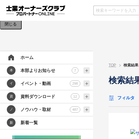
検索条件を入力してください。
閉じる
ホーム
TOP
検索結果
本部よりお知らせ
本
7
検索結果
イベント・動画
イ
298
資料ダウンロード
資
12
フィルタ
ノウハウ・取材
ノ
487
新着一覧
新