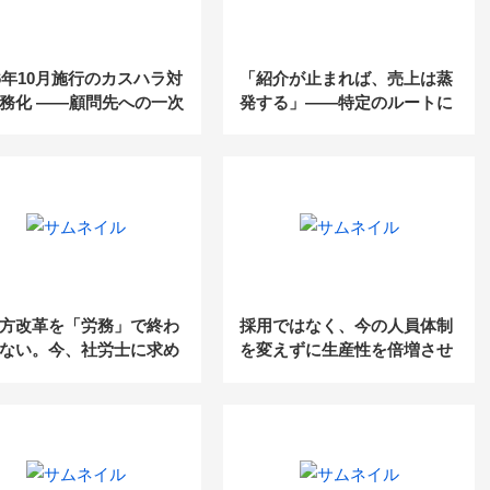
26年10月施行のカスハラ対
「紹介が止まれば、売上は蒸
務化 ――顧問先への一次
発する」——特定のルートに
は、もうお済みですか？
依存した税理士事務所が、こ
の夏に見直すべき“集客の構
造”
方改革を「労務」で終わ
採用ではなく、今の人員体制
ない。今、社労士に求め
を変えずに生産性を倍増させ
る“経営に踏み込む”アプ
る給与計算業務改革の要点
チとは？