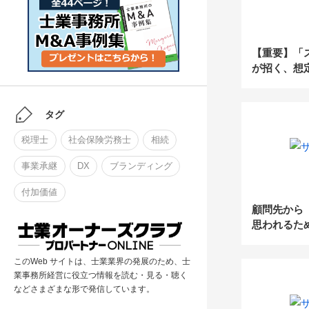
【重要】「
が招く、想
～「固定資
～
タグ
税理士
社会保険労務士
相続
事業承継
DX
ブランディング
付加価値
顧問先から
思われるため
法改正の案
すか？
このWeb サイトは、士業業界の発展のため、士
業事務所経営に役立つ情報を読む・見る・聴く
などさまざまな形で発信しています。