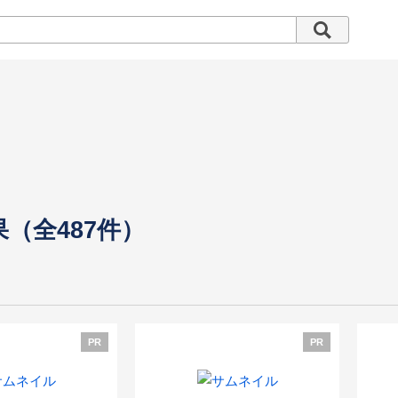
（全487件）
PR
PR