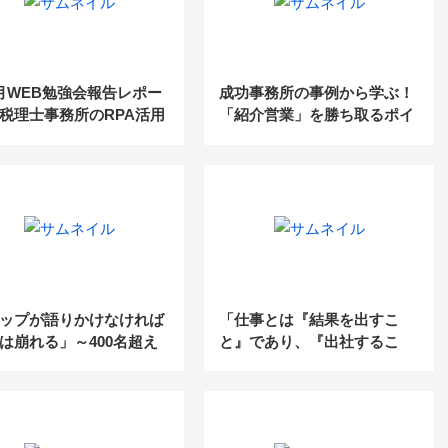
月WEB勉強会報告レポー
成功事務所の事例から学ぶ！
税理士事務所のRPA活用
「紹介営業」を勝ち取るポイ
ント＆業務効率化のコツ
ップが語りかけなければ
「仕事とは『結果を出すこ
は崩れる」～400名超え
と』であり、『出社するこ
大税理士法人の所長が見
と』ではない！」〜プラスが
たものと目指すもの～
生まれにくい「テレワーク」
でどう成果を出す？～