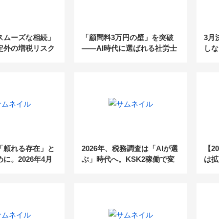
スムーズな相続」
「顧問料3万円の壁」を突破
3月
定外の増税リスク
――AI時代に選ばれる社労士
しな
産税6倍の衝撃」
事務所の“新・付加価値”モデ
導線
ル
「頼れる存在」と
2026年、税務調査は「AIが選
【2
に。2026年4月
ぶ」時代へ。KSK2稼働で変
は拡
内はもうお済みで
わる税理士事務所の付加価値
デジ
革新
「不