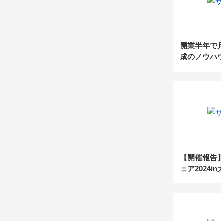
開業半年で月
成のノウハ
メーカー提
手法～
【開催報告
ェア2024i
(2024.4.17)