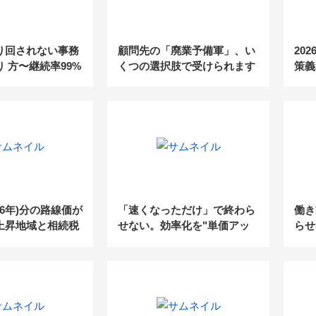
り回されない事務
顧問先の「廃業予備軍」、い
20
 方〜継続率99%
くつの選択肢で受けられます
策義
ondesk活用法／
か
案内
金0円クーポン・
ナー 制度のご案
26年)分の路線価が
「速くなっただけ」で終わら
働き
上昇地域と相続税
せない。効率化を"単価アッ
らせ
掲載
プ・高付加価値化"につなげ
られ
るDXの進め方
ロー