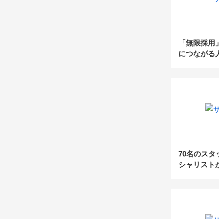
「無限採用
につながる
し求める～
70名のス
シャリスト
市場の現状
リー