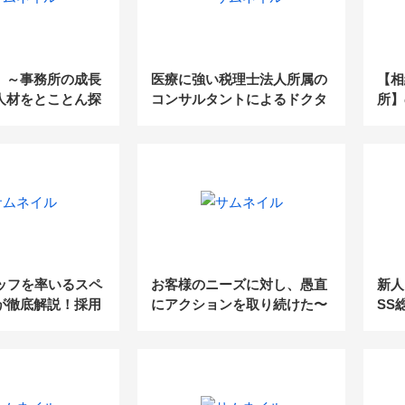
」～事務所の成長
医療に強い税理士法人所属の
【相
人材をとことん探
コンサルタントによるドクタ
所】
ーに選ばれるための「差別化
ブラ
戦略」
タッフを率いるスペ
お客様のニーズに対し、愚直
新人
が徹底解説！採用
にアクションを取り続けた〜
SS
と組織拡大のセオ
『自利利他』の「利」は利益
化す
にあらず～