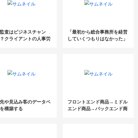
監査はビジネスチャン
「最初から総合事務所を経営
？クライアントの人事労
していくつもりはなかった」
題を解決して高収益化を
～ナイトマーケットに特化し
するビジネスモデル大公
た200名規模の巨大税理士法
（社労士WEB勉強会）
人代表に聞く成功の軌跡～
先や見込み客のデータベ
フロントエンド商品→ミドル
を構築する
エンド商品→バックエンド商
品を理解する